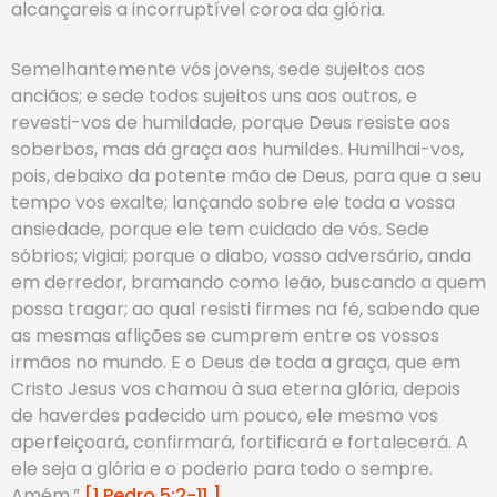
alcançareis a incorruptível coroa da glória.
Semelhantemente vós jovens, sede sujeitos aos
anciãos; e sede todos sujeitos uns aos outros, e
revesti-vos de humildade, porque Deus resiste aos
soberbos, mas dá graça aos humildes. Humilhai-vos,
pois, debaixo da potente mão de Deus, para que a seu
tempo vos exalte; lançando sobre ele toda a vossa
ansiedade, porque ele tem cuidado de vós. Sede
sóbrios; vigiai; porque o diabo, vosso adversário, anda
em derredor, bramando como leão, buscando a quem
possa tragar; ao qual resisti firmes na fé, sabendo que
as mesmas aflições se cumprem entre os vossos
irmãos no mundo. E o Deus de toda a graça, que em
Cristo Jesus vos chamou à sua eterna glória, depois
de haverdes padecido um pouco, ele mesmo vos
aperfeiçoará, confirmará, fortificará e fortalecerá. A
ele seja a glória e o poderio para todo o sempre.
Amém.”
[1 Pedro 5:2-11.]