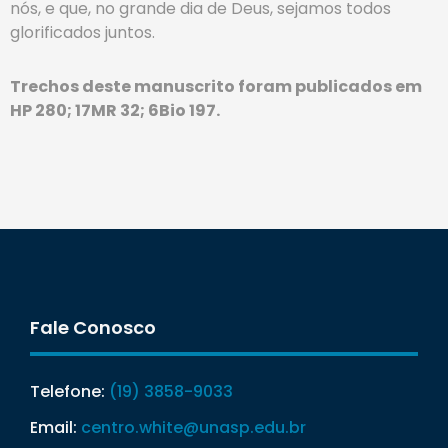
nós, e que, no grande dia de Deus, sejamos todos
glorificados juntos.
Trechos deste manuscrito foram publicados em
HP 280; 17MR 32; 6Bio 197.
Fale Conosco
Telefone:
(19) 3858-9033
Email:
centro.white@unasp.edu.br