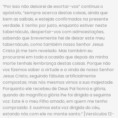
“Por isso não deixarei de exortar-vos” continua o
apóstolo, “sempre acerca destas coisas, ainda que
bem as saibais, e estejais confirmados na presente
verdade. E tenho por justo, enquanto estiver neste
tabernáculo, despertar-vos com admoestações,
sabendo que brevemente hei de deixar este meu
tabernáculo, como também nosso Senhor Jesus
Cristo já me tem revelado. Mas também eu
procurarei em toda a ocasião que depois da minha
morte tenhais lembrança destas coisas. Porque não
vos fizemos saber a virtude e a vinda de nosso Senhor
Jesus Cristo, seguindo fábulas artificialmente
compostas; mas nós mesmos vimos a sua majestade.
Porquanto ele recebeu de Deus Pai honra e glória,
quando da magnífica glória lhe foi dirigida a seguinte
voz: Este é o meu Filho amado, em quem me tenho
comprazido. E ouvimos esta voz dirigida do céu,
estando nós com ele no monte santo.” [Versículos 12-