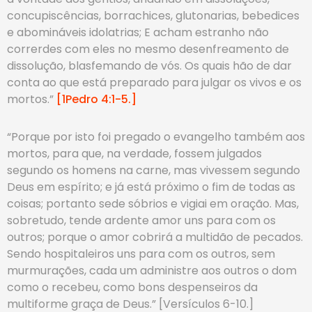
concupiscências, borrachices, glutonarias, bebedices
e abomináveis idolatrias; E acham estranho não
correrdes com eles no mesmo desenfreamento de
dissolução, blasfemando de vós. Os quais hão de dar
conta ao que está preparado para julgar os vivos e os
mortos.”
[1Pedro 4:1-5.]
“Porque por isto foi pregado o evangelho também aos
mortos, para que, na verdade, fossem julgados
segundo os homens na carne, mas vivessem segundo
Deus em espírito; e já está próximo o fim de todas as
coisas; portanto sede sóbrios e vigiai em oração. Mas,
sobretudo, tende ardente amor uns para com os
outros; porque o amor cobrirá a multidão de pecados.
Sendo hospitaleiros uns para com os outros, sem
murmurações, cada um administre aos outros o dom
como o recebeu, como bons despenseiros da
multiforme graça de Deus.” [Versículos 6-10.]