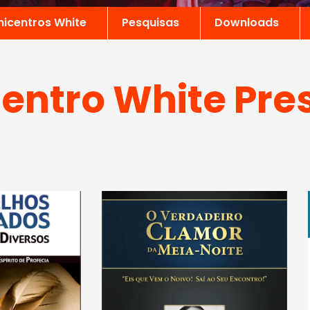
nicentros White
Pesquisas
Downloads
entro White Pre