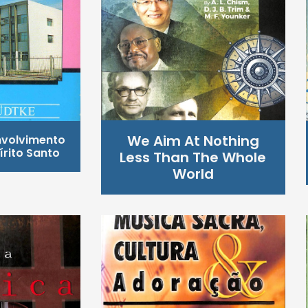
We Aim At Nothing
nvolvimento
írito Santo
Less Than The Whole
World