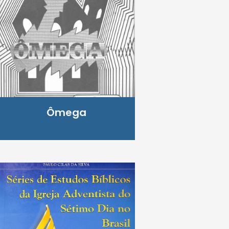
Ômega
.