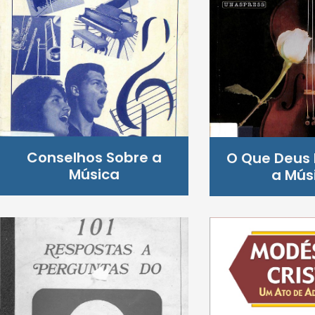
Conselhos Sobre a
O Que Deus 
Música
a Mús