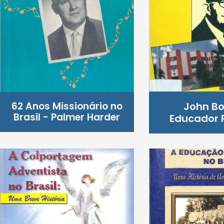
62 Anos Missionário no
John B
Brasil - Palmer Harder
Educador P