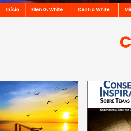
Início
Ellen G. White
Centro White
Mi
C