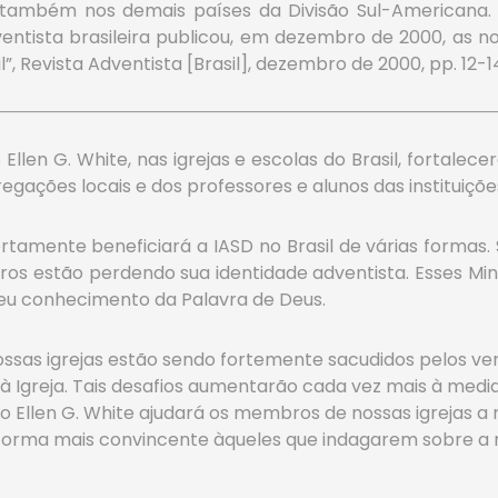
também nos demais países da Divisão Sul-Americana. 
ventista brasileira publicou, em dezembro de 2000, as n
”, Revista Adventista [Brasil], dezembro de 2000, pp. 12-1
len G. White, nas igrejas e escolas do Brasil, fortalec
ações locais e dos professores e alunos das instituiçõe
rtamente beneficiará a IASD no Brasil de várias formas. S
os estão perdendo sua identidade adventista. Esses Min
seu conhecimento da Palavra de Deus.
s igrejas estão sendo fortemente sacudidos pelos vento
 à Igreja. Tais desafios aumentarão cada vez mais à med
 Ellen G. White ajudará os membros de nossas igrejas 
forma mais convincente àqueles que indagarem sobre a ra