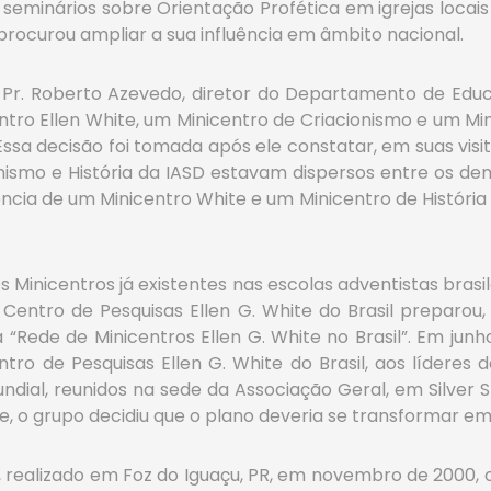
ar seminários sobre Orientação Profética em igrejas locai
e procurou ampliar a sua influência em âmbito nacional.
, o Pr. Roberto Azevedo, diretor do Departamento de Ed
o Ellen White, um Minicentro de Criacionismo e um Mini
ssa decisão foi tomada após ele constatar, em suas visit
onismo e História da IASD estavam dispersos entre os dema
tência de um Minicentro White e um Minicentro de Histór
 Minicentros já existentes nas escolas adventistas bras
 o Centro de Pesquisas Ellen G. White do Brasil preparo
“Rede de Minicentros Ellen G. White no Brasil”. Em jun
tro de Pesquisas Ellen G. White do Brasil, aos líderes 
ial, reunidos na sede da Associação Geral, em Silver S
te, o grupo decidiu que o plano deveria se transformar e
, realizado em Foz do Iguaçu, PR, em novembro de 2000, o