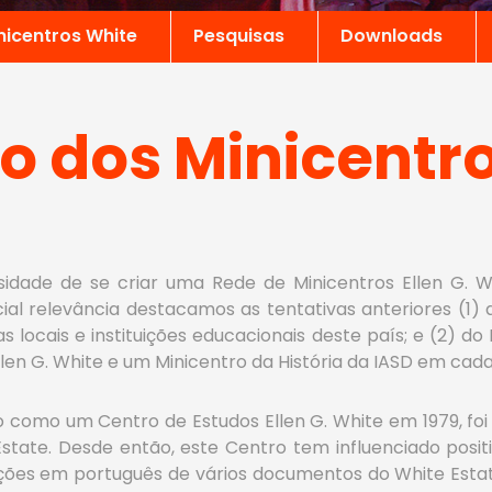
nicentros White
Pesquisas
Downloads
co dos Minicentr
sidade de se criar uma Rede de Minicentros Ellen G. W
cial relevância destacamos as tentativas anteriores (1)
jas locais e instituições educacionais deste país; e (2)
n G. White e um Minicentro da História da IASD em cada 
ado como um Centro de Estudos Ellen G. White em 1979, f
Estate. Desde então, este Centro tem influenciado posi
cações em português de vários documentos do White Estat