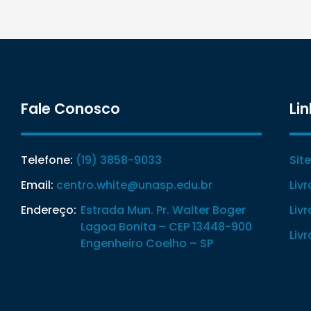
Fale Conosco
Lin
Telefone:
(19) 3858-9033
Sit
Email:
centro.white@unasp.edu.br
Liv
Endereço:
Estrada Mun. Pr. Walter Boger
Liv
Lagoa Bonita – CEP 13448-900
Liv
Engenheiro Coelho – SP