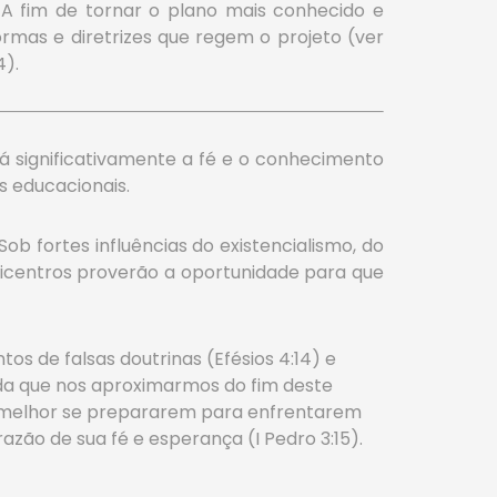
A fim de tornar o plano mais conhecido e
ormas e diretrizes que regem o projeto (ver
4).
erá significativamente a fé e o conhecimento
s educacionais.
ob fortes influências do existencialismo, do
icentros proverão a oportunidade para que
s de falsas doutrinas (Efésios 4:14) e
ida que nos aproximarmos do fim deste
a melhor se prepararem para enfrentarem
zão de sua fé e esperança (I Pedro 3:15).