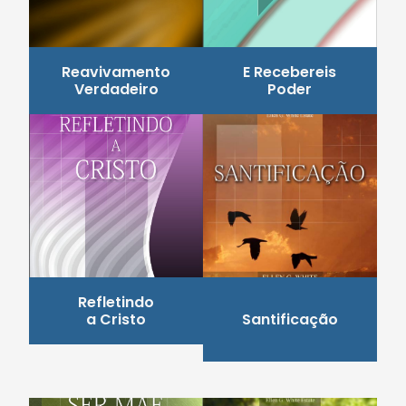
Reavivamento
E Recebereis
Verdadeiro
Poder
Refletindo
a Cristo
Santificação