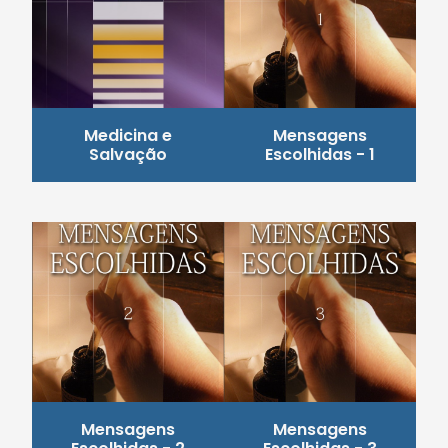
Medicina e
Mensagens
Salvação
Escolhidas - 1
Mensagens
Mensagens