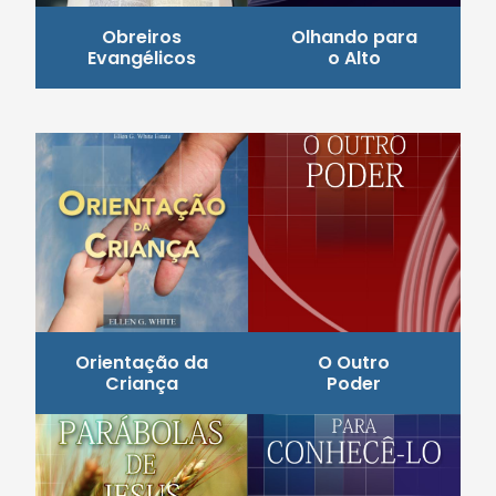
Obreiros
Olhando para
Evangélicos
o Alto
Orientação da
O Outro
Criança
Poder