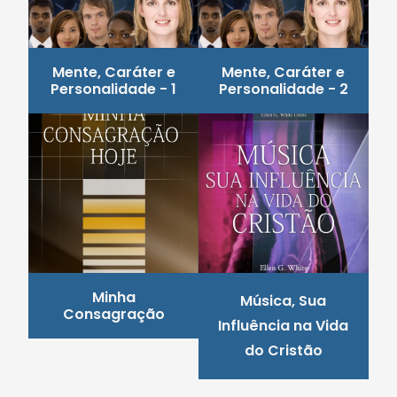
Mente, Caráter e
Mente, Caráter e
Personalidade - 1
Personalidade - 2
Minha
Música, Sua
Consagração
Influência na Vida
do Cristão