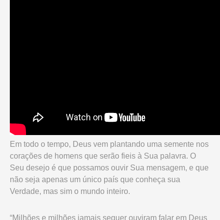
Em todo o tempo, Deus vem plantando uma semente nos
corações de homens que serão fieis à Sua palavra. O
Seu desejo é que possamos ouvir Sua mensagem, e que
não seja apenas um único país que conheça sua
Verdade, mas sim o mundo inteiro.
“Milhões e milhões jamais sequer ouviram falar em Deus