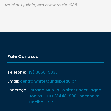
Nairóbi, Quênia, em outubro de 1988.
Fale Conosco
Telefone:
(19) 3858-9033
Email:
centro.white@unasp.edu.br
Endereço:
Estrada Mun. Pr. Walter Boger Lagoa
Bonita – CEP 13448-900 Engenheiro
Coelho – SP