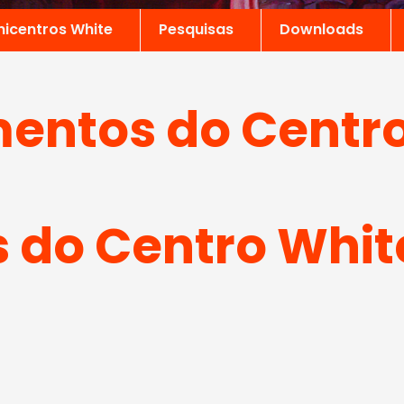
nicentros White
Pesquisas
Downloads
entos do Centro
do Centro Whit