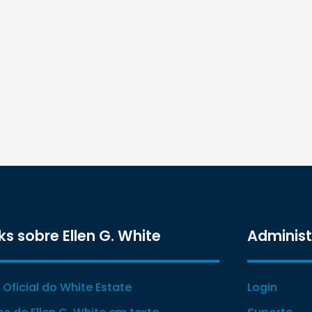
ks sobre Ellen G. White
Adminis
e Oficial do White Estate
Login