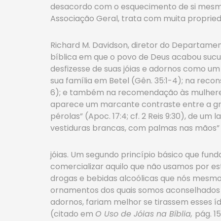
desacordo com o esquecimento de si mesmo qu
Associação Geral, trata com muita proprie
Richard M. Davidson, diretor do Departame
bíblica em que o povo de Deus acabou sucu
desfizesse de suas jóias e adornos como um 
sua família em Betel (Gên. 35:1-4); na recon
6); e também na recomendação às mulheres cr
aparece um marcante contraste entre a gra
pérolas” (Apoc. 17:4; cf. 2 Reis 9:30), de um 
vestiduras brancas, com palmas nas mãos” 
jóias. Um segundo princípio básico que fun
comercializar aquilo que não usamos por es
drogas e bebidas alcoólicas que nós mesmo
ornamentos dos quais somos aconselhados a
adornos, fariam melhor se tirassem esses 
(citado em
O Uso de Jóias na Bíblia,
pág. 1