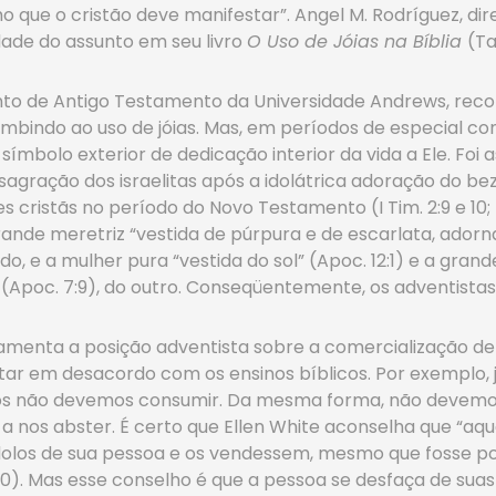
e o cristão deve manifestar”. Angel M. Rodríguez, diret
dade do assunto em seu livro
O Uso de Jóias na Bíblia
(Ta
nto de Antigo Testamento da Universidade Andrews, reco
mbindo ao uso de jóias. Mas, em períodos de especial co
símbolo exterior de dedicação interior da vida a Ele. Foi
sagração dos israelitas após a idolátrica adoração do beze
istãs no período do Novo Testamento (I Tim. 2:9 e 10; I 
nde meretriz “vestida de púrpura e de escarlata, adorna
lado, e a mulher pura “vestida do sol” (Apoc. 12:1) e a gran
(Apoc. 7:9), do outro. Conseqüentemente, os adventista
damenta a posição adventista sobre a comercialização de
tar em desacordo com os ensinos bíblicos. Por exemplo,
s não devemos consumir. Da mesma forma, não devemos f
 nos abster. É certo que Ellen White aconselha que “aq
ídolos de sua pessoa e os vendessem, mesmo que fosse p
50). Mas esse conselho é que a pessoa se desfaça de sua