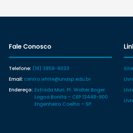
Fale Conosco
Lin
Telefone:
(19) 3858-9033
Sit
Email:
centro.white@unasp.edu.br
Liv
Endereço:
Estrada Mun. Pr. Walter Boger
Liv
Lagoa Bonita – CEP 13448-900
Liv
Engenheiro Coelho – SP