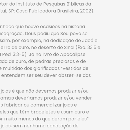
or do Instituto de Pesquisas Bíblicas da
tuí, SP: Casa Publicadora Brasileira, 2002).
nhece que houve ocasiões na história
nsagração, Deus pediu que Seu povo se
 assim, por exemplo, na dedicação de Jacó e
rro de ouro, no deserto do Sinai (Êxo. 33:5 e
Ped. 3:3-5). Já no livro do Apocalipse
da de ouro, de pedras preciosas e de
de multidão dos glorificados “vestidos de
s entendem ser seu dever abster-se das
 jóias é que não devemos produzir e/ou
 jamais deveríamos produzir e/ou vender
abricar ou comercializar jóias e
ueles que têm braceletes e usam ouro e
or muito menos do que deram por eles”
s jóias, sem nenhuma conotação de