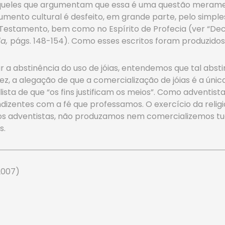
 aqueles que argumentam que essa é uma questão meramen
umento cultural é desfeito, em grande parte, pelo simples
Testamento, bem como no Espírito de Profecia (ver “Decl
ia,
págs. 148-154). Como esses escritos foram produzido
a abstinência do uso de jóias, entendemos que tal abstin
vez, a alegação de que a comercialização de jóias é a ún
alista de que “os fins justificam os meios”. Como adventi
izentes com a fé que professamos. O exercício da religião
os adventistas, não produzamos nem comercializemos t
s.
 2007)