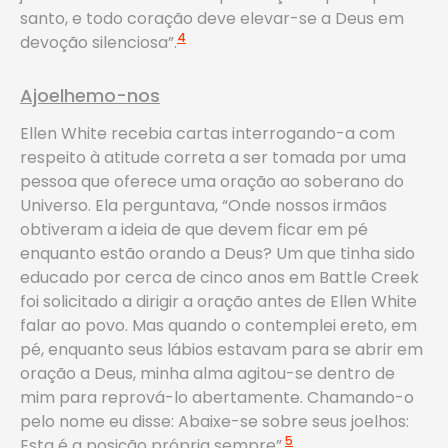
santo, e todo coração deve elevar-se a Deus em
4
devoção silenciosa”.
Ajoelhemo-nos
Ellen White recebia cartas interrogando-a com
respeito à atitude correta a ser tomada por uma
pessoa que oferece uma oração ao soberano do
Universo. Ela perguntava, “Onde nossos irmãos
obtiveram a ideia de que devem ficar em pé
enquanto estão orando a Deus? Um que tinha sido
educado por cerca de cinco anos em Battle Creek
foi solicitado a dirigir a oração antes de Ellen White
falar ao povo. Mas quando o contemplei ereto, em
pé, enquanto seus lábios estavam para se abrir em
oração a Deus, minha alma agitou-se dentro de
mim para reprová-lo abertamente. Chamando-o
pelo nome eu disse: Abaixe-se sobre seus joelhos:
5
Esta é a posição própria sempre”.