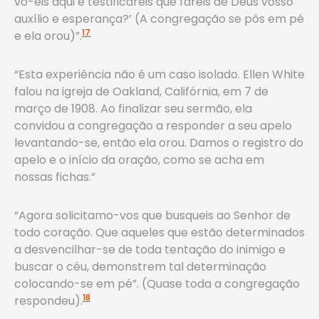
vo-eis aqui e testificareis que fareis de Deus vosso
auxílio e esperança?’ (A congregação se pôs em pé
17
e ela orou)”.
“Esta experiência não é um caso isolado. Ellen White
falou na igreja de Oakland, Califórnia, em 7 de
março de 1908. Ao finalizar seu sermão, ela
convidou a congregação a responder a seu apelo
levantando-se, então ela orou. Damos o registro do
apelo e o início da oração, como se acha em
nossas fichas.”
“Agora solicitamo-vos que busqueis ao Senhor de
todo coração. Que aqueles que estão determinados
a desvencilhar-se de toda tentação do inimigo e
buscar o céu, demonstrem tal determinação
colocando-se em pé”. (Quase toda a congregação
18
respondeu).