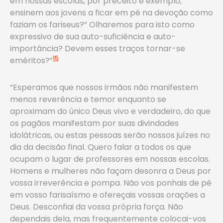
em nossas escolas, por preceito e exemplo,
ensinem aos jovens a ficar em pé na devoção como
faziam os fariseus?” Olharemos para isto como
expressivo de sua auto-suficiência e auto-
importância? Devem esses traços tornar-se
15
eméritos?”
“Esperamos que nossos irmãos não manifestem
menos reverência e temor enquanto se
aproximam do único Deus vivo e verdadeiro, do que
os pagãos manifestam por suas divindades
idolátricas, ou estas pessoas serão nossos juízes no
dia da decisão final. Quero falar a todos os que
ocupam o lugar de professores em nossas escolas.
Homens e mulheres não façam desonra a Deus por
vossa irreverência e pompa. Não vos ponhais de pé
em vosso farisaísmo e ofereçais vossas orações a
Deus. Desconfiai da vossa própria força. Não
dependais dela, mas frequentemente colocai-vos