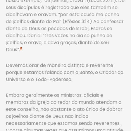
nosso exemplo, “de joelhos, orava”. (Lucas 22:41). De
seus discípulos é registrado que eles também se
ajoelhavam e oravam. “por esta causa me ponho
de joelhos diante do Pai” (Efésios 3:14) Ao confessar
diante de Deus os pecados de Israel, Esdras se
ajoelhou. Daniel “três vezes no dia se punha de
joelhos, e orava, e dava graças, diante de seu
8
Deus”.
Devemos orar de maneira distinta e reverente
porque estamos falando com o Santo, o Criador do
Universo e o Todo-Poderoso.
Embora geralmente os ministros, oficiais e
membros da igreja ao redor do mundo atendam a
este conselho, não obstante o ato único de dobrar
os joelhos diante de Deus não indica
necessariamente que estamos sendo reverentes.
Ocorre algumas vezes que assumimos uma atitude