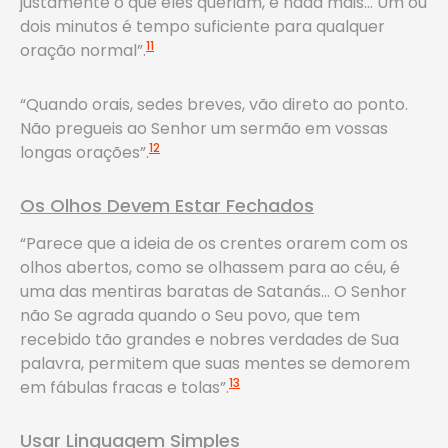
justamente o que eles queriam, e nada mais… Um ou
dois minutos é tempo suficiente para qualquer
11
oração normal”.
“Quando orais, sedes breves, vão direto ao ponto.
Não pregueis ao Senhor um sermão em vossas
12
longas orações”.
Os Olhos Devem Estar Fechados
“Parece que a ideia de os crentes orarem com os
olhos abertos, como se olhassem para ao céu, é
uma das mentiras baratas de Satanás… O Senhor
não Se agrada quando o Seu povo, que tem
recebido tão grandes e nobres verdades de Sua
palavra, permitem que suas mentes se demorem
13
em fábulas fracas e tolas”.
Usar Linguagem Simples