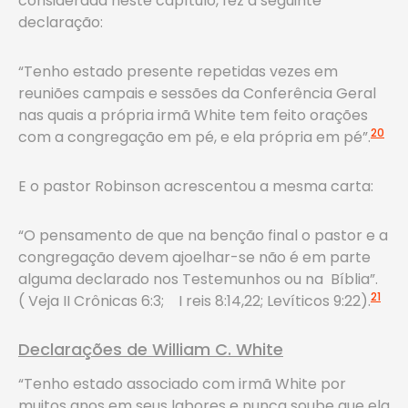
considerada neste capítulo, fez a seguinte
declaração:
“Tenho estado presente repetidas vezes em
reuniões campais e sessões da Conferência Geral
nas quais a própria irmã White tem feito orações
20
com a congregação em pé, e ela própria em pé”.
E o pastor Robinson acrescentou a mesma carta:
“O pensamento de que na benção final o pastor e a
congregação devem ajoelhar-se não é em parte
alguma declarado nos Testemunhos ou na Bíblia”.
21
( Veja II Crônicas 6:3; I reis 8:14,22; Levíticos 9:22).
Declarações de William C. White
“Tenho estado associado com irmã White por
muitos anos em seus labores e nunca soube que ela