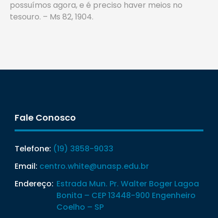
possuímos agora, e é preciso haver meios no
tesouro. – Ms 82, 1904.
Fale Conosco
Telefone:
(19) 3858-9033
Email:
centro.white@unasp.edu.br
Endereço:
Estrada Mun. Pr. Walter Boger Lagoa
Bonita – CEP 13448-900 Engenheiro
Coelho – SP