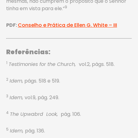
mesmas, não cumprem o propósito que o Senhor
9
tinha em vista para ele.”
PDF:
Conselho e Prática de Ellen G. White – III
Referências:
1
Testimonies for the Church,
vol.2, págs. 518.
2
Idem,
págs. 518 e 519.
3
Idem,
vol.9, pág. 249.
4
The Upwabrd Look,
pág. 106.
5
Idem,
pág. 136.