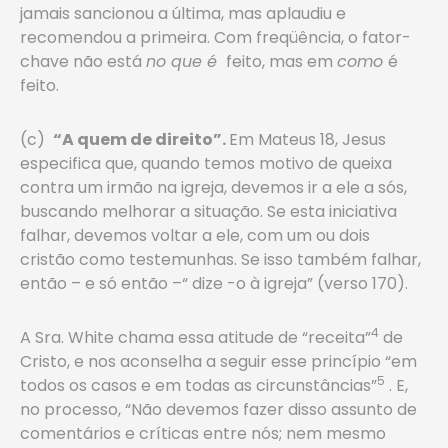
jamais sancionou a última, mas aplaudiu e
recomendou a primeira. Com freqüência, o fator-
chave não está
no que é
feito, mas em
como
é
feito.
(c)
“A quem de direito”.
Em Mateus 18, Jesus
especifica que, quando temos motivo de queixa
contra um irmão na igreja, devemos ir a ele a sós,
buscando melhorar a situação. Se esta iniciativa
falhar, devemos voltar a ele, com um ou dois
cristão como testemunhas. Se isso também falhar,
então – e só então –“ dize -o à igreja” (verso 170).
4
A Sra. White chama essa atitude de “receita”
de
Cristo, e nos aconselha a seguir esse princípio “em
5
todos os casos e em todas as circunstâncias”
. E,
no processo, “Não devemos fazer disso assunto de
comentários e críticas entre nós; nem mesmo