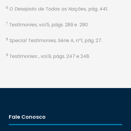
6
O Desejado de Todas as Nações,
pág. 441.
7
Testimonies
, vol.5, págs. 289 e 290.
8
Special Testimonies,
Série A, nº1, pág. 27.
9
Testimonies
, vol.9, págs. 247 e 248.
Fale Conosco