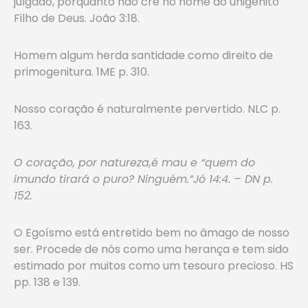
julgado, porquanto não crê no nome do unigênito
Filho de Deus. João 3:18.
Homem algum herda santidade como direito de
primogenitura. 1ME p. 310.
Nosso coração é naturalmente pervertido. NLC p.
163.
O coração, por natureza,é mau e “quem do
imundo tirará o puro? Ninguém.”Jó 14:4. – DN p.
152.
O Egoísmo está entretido bem no âmago de nosso
ser. Procede de nós como uma herança e tem sido
estimado por muitos como um tesouro precioso. HS
pp. 138 e 139.