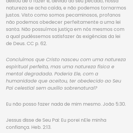
deixou de o fazer e, devido ao seu pecado, nossa
natureza se acha caída, e não podemos tornarmos
justos. Visto como somos pecaminosos, profanos
não podemos obedecer perfeitamente a uma lei
santa. Não possuímos justiça em nós mesmos com
a qual pudéssemos satisfazer às exigências da lei
de Deus. CC p. 62.
Concluímos que Cristo nasceu com uma natureza
espiritual perfeita, mas uma natureza física e
mental degradada. Poderia Ele, com a
humanidade que aceitou, ter obedecido ao Seu
Pai celestial sem auxílio sobrenatural?
Eu não posso fazer nada de mim mesmo. João 5:30.
Jessus disse de Seu Pai: Eu porei nEle minha
confiança. Heb. 2:13.