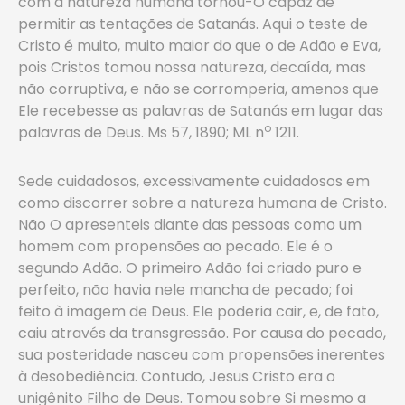
com a natureza humana tornou-O capaz de
permitir as tentações de Satanás. Aqui o teste de
Cristo é muito, muito maior do que o de Adão e Eva,
pois Cristos tomou nossa natureza, decaída, mas
não corruptiva, e não se corromperia, amenos que
Ele recebesse as palavras de Satanás em lugar das
o
palavras de Deus. Ms 57, 1890; ML n
1211.
Sede cuidadosos, excessivamente cuidadosos em
como discorrer sobre a natureza humana de Cristo.
Não O apresenteis diante das pessoas como um
homem com propensões ao pecado. Ele é o
segundo Adão. O primeiro Adão foi criado puro e
perfeito, não havia nele mancha de pecado; foi
feito à imagem de Deus. Ele poderia cair, e, de fato,
caiu através da transgressão. Por causa do pecado,
sua posteridade nasceu com propensões inerentes
à desobediência. Contudo, Jesus Cristo era o
unigênito Filho de Deus. Tomou sobre Si mesmo a