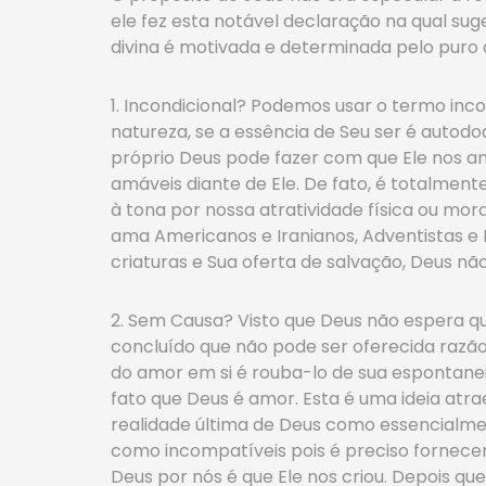
ele fez esta notável declaração na qual su
divina é motivada e determinada pelo puro
1. Incondicional? Podemos usar o termo inc
natureza, se a essência de Seu ser é auto
próprio Deus pode fazer com que Ele nos a
amáveis diante de Ele. De fato, é totalmen
à tona por nossa atratividade física ou mor
ama Americanos e Iranianos, Adventistas e 
criaturas e Sua oferta de salvação, Deus não
2. Sem Causa? Visto que Deus não espera q
concluído que não pode ser oferecida razã
do amor em si é rouba-lo de sua espontane
fato que Deus é amor. Esta é uma ideia atr
realidade última de Deus como essencialme
como incompatíveis pois é preciso fornecer
Deus por nós é que Ele nos criou. Depois q