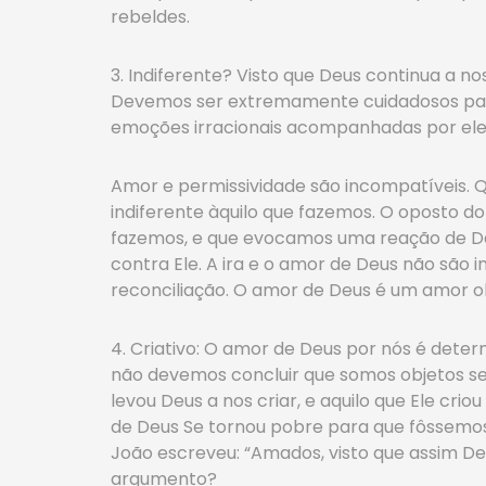
rebeldes.
3. Indiferente? Visto que Deus continua a 
Devemos ser extremamente cuidadosos para
emoções irracionais acompanhadas por elem
Amor e permissividade são incompatíveis. 
indiferente àquilo que fazemos. O oposto do
fazemos, e que evocamos uma reação de Deu
contra Ele. A ira e o amor de Deus não são 
reconciliação. O amor de Deus é um amor o
4. Criativo: O amor de Deus por nós é determ
não devemos concluir que somos objetos se
levou Deus a nos criar, e aquilo que Ele cri
de Deus Se tornou pobre para que fôssemos e
João escreveu: “Amados, visto que assim D
argumento?