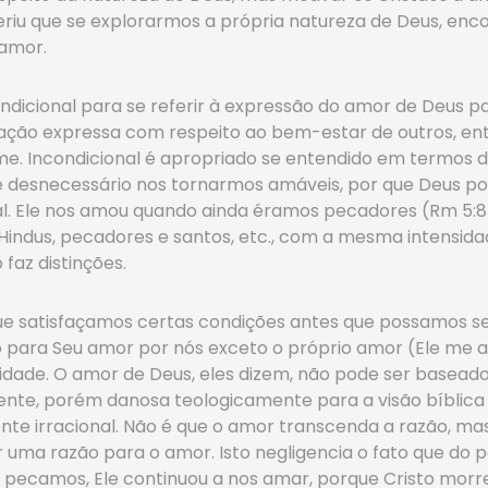
geriu que se explorarmos a própria natureza de Deus, en
 amor.
ondicional para se referir à expressão do amor de Deus 
doação expressa com respeito ao bem-estar de outros, 
me. Incondicional é apropriado se entendido em termos 
te desnecessário nos tornarmos amáveis, por que Deus po
al. Ele nos amou quando ainda éramos pecadores (Rm 5:8).
Hindus, pecadores e santos, etc., com a mesma intensid
 faz distinções.
ue satisfaçamos certas condições antes que possamos se
o para Seu amor por nós exceto o próprio amor (Ele me 
idade. O amor de Deus, eles dizem, não pode ser baseado
aente, porém danosa teologicamente para a visão bíblica 
nte irracional. Não é que o amor transcenda a razão, m
 uma razão para o amor. Isto negligencia o fato que do p
ue pecamos, Ele continuou a nos amar, porque Cristo mo