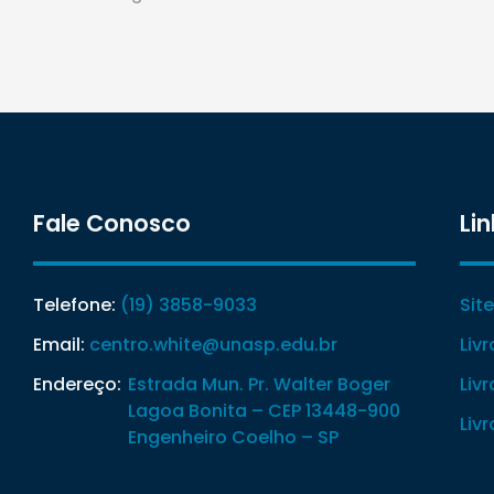
Fale Conosco
Lin
Telefone:
(19) 3858-9033
Sit
Email:
centro.white@unasp.edu.br
Liv
Endereço:
Estrada Mun. Pr. Walter Boger
Liv
Lagoa Bonita – CEP 13448-900
Liv
Engenheiro Coelho – SP