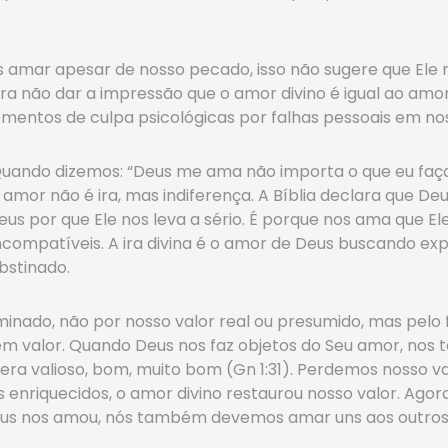
nos amar apesar de nosso pecado, isso não sugere que El
 não dar a impressão que o amor divino é igual ao amo
entos de culpa psicológicas por falhas pessoais em noss
Quando dizemos: “Deus me ama não importa o que eu faç
 amor não é ira, mas indiferença. A Bíblia declara que D
s por que Ele nos leva a sério. É porque nos ama que El
incompatíveis. A ira divina é o amor de Deus buscando e
bstinado.
inado, não por nosso valor real ou presumido, mas pelo fa
m valor. Quando Deus nos faz objetos do Seu amor, nos
ou era valioso, bom, muito bom (Gn 1:31). Perdemos nosso 
nriquecidos, o amor divino restaurou nosso valor. Agora 
eus nos amou, nós também devemos amar uns aos outros” 