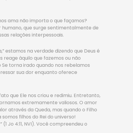
e nos ama não importa o que façamos?
r humano, que surge sentimentalmente de
as relações interpessoais.
a,” estamos na verdade dizendo que Deus é
eus reage àquilo que fazemos ou não
e Se torna irado quando nos rebelamos
xpressar sua dor enquanto oferece
to que Ele nos criou e redimiu. Entretanto,
 tornamos extremamente valiosos. O amor
valor através da Queda, mas quando o Filho
somos filhos do Rei do universo!
(1 Jo 4:11, NVI). Você compreendeu o