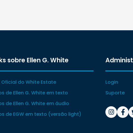
ks sobre Ellen G. White
Adminis
e Oficial do White Estate
Login
ros de Ellen G. White em texto
Suporte
ros de Ellen G. White em áudio
ros de EGW em texto (versão light)