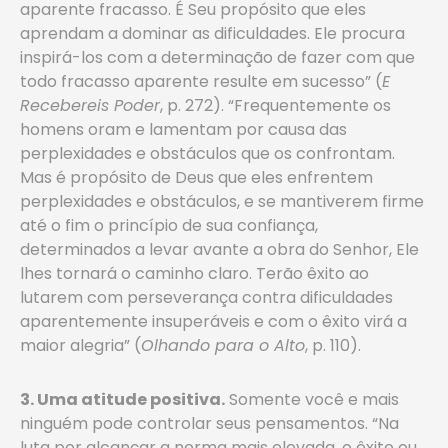
aparente fracasso. É Seu propósito que eles
aprendam a dominar as dificuldades. Ele procura
inspirá-los com a determinação de fazer com que
todo fracasso aparente resulte em sucesso” (
E
Recebereis Poder
, p. 272). “Frequentemente os
homens oram e lamentam por causa das
perplexidades e obstáculos que os confrontam.
Mas é propósito de Deus que eles enfrentem
perplexidades e obstáculos, e se mantiverem firme
até o fim o princípio de sua confiança,
determinados a levar avante a obra do Senhor, Ele
lhes tornará o caminho claro. Terão êxito ao
lutarem com perseverança contra dificuldades
aparentemente insuperáveis e com o êxito virá a
maior alegria” (
Olhando para o Alto
, p. 110).
3. Uma atitude positiva.
Somente você e mais
ninguém pode controlar seus pensamentos. “Na
luta por alcançar a norma mais elevada, o êxito ou