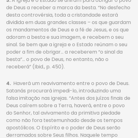
3.
A Igreja e o Estado se uniram para obrigar o povo
de Deus a receber a marca da besta. “No desfecho
desta controvérsia, toda a cristandade estará
dividida em duas grandes classes – os que guardam
os mandamentos de Deus e a fé de Jesus, e os que
adoram a besta e sua imagem, e recebem o seu
sinal. Se bem que a igreja e o Estado reúnam o seu
poder a fim de obrigar… a receberem “o sinal da
besta”… o povo de Deus, no entanto, não o
receberá” (Ibid., p. 450).
4.
Haverá um reavivamento entre o povo de Deus.
Satanás procurará impedi-lo, introduzindo uma
falsa imitação nas igrejas. “Antes dos juízos finais de
Deus caírem sobre a Terra, haverá, entre o povo
do Senhor, tal avivamento da primitiva piedade
como não fora testemunhado desde os tempos
apostólicos. O Espírito e o poder de Deus serão
derramados sobre Seus filhos. Naquele tempo