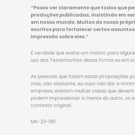
“Posso ver claramente que todos que p
produções publicadas, insistindo em s
em nosso mundo. Muitos do nosso própr
escritos para fortalecer certos assunto
impressão sobre eles.”
É verdade que existe um motivo para algu
uso dos Testemunhos dessa forma ou em san
As pessoas que fazem essas proposições pa
mas, não obstante, eu ouso não dar a míni
empresa, existem muitas coisas que devem 
podem impressionar a mente do autor, os e
contexto original.
MS-23-1911