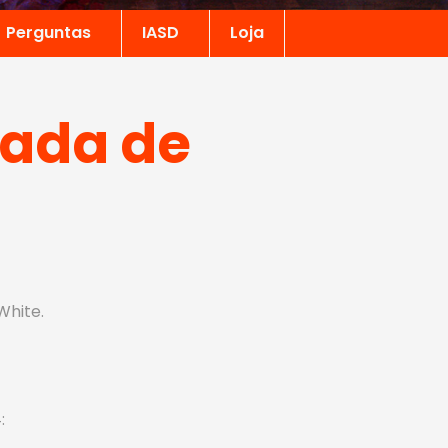
Perguntas
IASD
Loja
zada de
White.
: