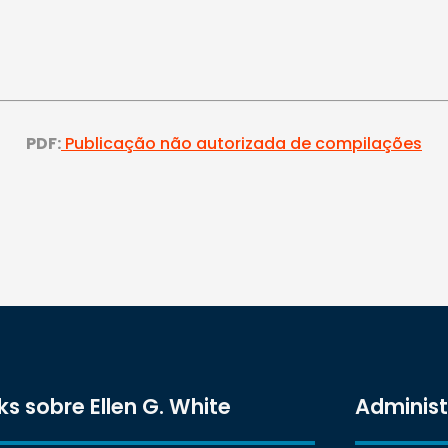
PDF:
Publicação não autorizada de compilações
ks sobre Ellen G. White
Adminis