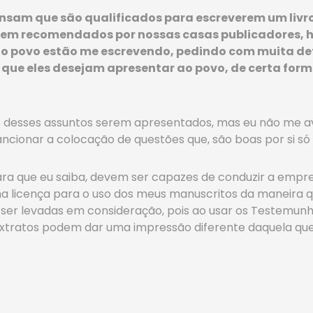
ensam que são qualificados para escreverem um liv
erem recomendados por nossas casas publicadores, 
io povo estão me escrevendo, pedindo com muita de
s que eles desejam apresentar ao povo, de certa fo
ns desses assuntos serem apresentados, mas eu não me 
cionar a colocação de questões que, são boas por si só
ra que eu saiba, devem ser capazes de conduzir a empre
ma licença para o uso dos meus manuscritos da maneira 
ser levadas em consideração, pois ao usar os Testemunh
xtratos podem dar uma impressão diferente daquela que 