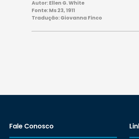
Autor: Ellen G. White
Fonte: Ms 23, 1911
Tradução: Giovanna Finco
Fale Conosco
Lin