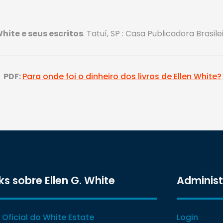
White e seus escritos
. Tatuí, SP : Casa Publicadora Brasileir
PDF:
Para onde foi o dinheiro dos livros de Ellen White?
ks sobre Ellen G. White
Adminis
e Oficial do White Estate
Login