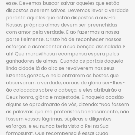
esse. Devemos buscar salvar aqueles que estão
dispostos a serem salvos. Devemos levar a verdade
perante aqueles que estão dispostos a ouvi-la.
Nossas próprias almas devem ser preenchidas
com amor pela verdade. E ao fazermos a nossa
parte fielmente, Cristo há de reconhecer nossos
esforços e acrescentar a sua benção assinalada. E
ah! Que maravilhosa recompensa espera pelos
ganhadores de almas. Quando os portais daquela
linda cidade lá do alto se revolverem nos seus
luzentes gonzos, e nela entrarem as hostes que
observaram a verdade, coroas de glória ser-lhes-
ão colocadas sobre a cabeça, e eles atribuirão a
Deus honra, glória e majestade. E naquela ocasião
alguns se aproximarão de vós, dizendo: “Não fossem
as palavras que me proferistes bondosamente, não
fossem vossas lágrimas, súplicas e diligentes
esforços, e eu nunca teria visto o Rei na Sua
formosura”. Que recompensa é essa! Quão