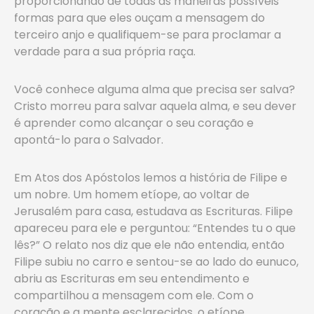
proporcionando de todas as maneiras possíveis
formas para que eles ouçam a mensagem do
terceiro anjo e qualifiquem-se para proclamar a
verdade para a sua própria raça.
Você conhece alguma alma que precisa ser salva?
Cristo morreu para salvar aquela alma, e seu dever
é aprender como alcançar o seu coração e
apontá-lo para o Salvador.
Em Atos dos Apóstolos lemos a história de Filipe e
um nobre. Um homem etíope, ao voltar de
Jerusalém para casa, estudava as Escrituras. Filipe
apareceu para ele e perguntou: “Entendes tu o que
lês?” O relato nos diz que ele não entendia, então
Filipe subiu no carro e sentou-se ao lado do eunuco,
abriu as Escrituras em seu entendimento e
compartilhou a mensagem com ele. Com o
coração e a mente esclarecidos, o etíope