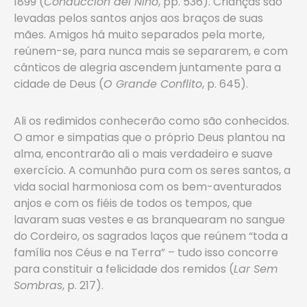
1899 (
Conducción del Niño
, pp. 536). Crianças são
levadas pelos santos anjos aos braços de suas
mães. Amigos há muito separados pela morte,
reúnem-se, para nunca mais se separarem, e com
cânticos de alegria ascendem juntamente para a
cidade de Deus (
O Grande Conflito
, p. 645).
Ali os redimidos conhecerão como são conhecidos.
O amor e simpatias que o próprio Deus plantou na
alma, encontrarão ali o mais verdadeiro e suave
exercício. A comunhão pura com os seres santos, a
vida social harmoniosa com os bem-aventurados
anjos e com os fiéis de todos os tempos, que
lavaram suas vestes e as branquearam no sangue
do Cordeiro, os sagrados laços que reúnem “toda a
família nos Céus e na Terra” – tudo isso concorre
para constituir a felicidade dos remidos (
Lar Sem
Sombras
, p. 217).