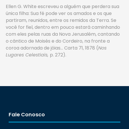
Ellen G. White escreveu a alguém que perdera sua
única filha: Sua fé pode ver os amados e os que
partiram, reunidos, entre os remidos da Terra. Se
você for fiel, dentro em pouco estará caminhando
com eles pelas ruas da Nova Jerusalém, cantando
o cântico de Moisés e do Cordeiro, na fronte a
coroa adornada de jóias… Carta 71, 1878 (
Nos
Lugares Celestiais,
p. 272).
Fale Conosco