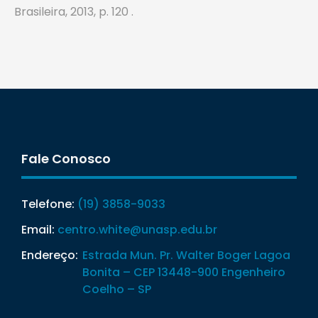
Brasileira, 2013, p. 120 .
Fale Conosco
Telefone:
(19) 3858-9033
Email:
centro.white@unasp.edu.br
Endereço:
Estrada Mun. Pr. Walter Boger Lagoa
Bonita – CEP 13448-900 Engenheiro
Coelho – SP