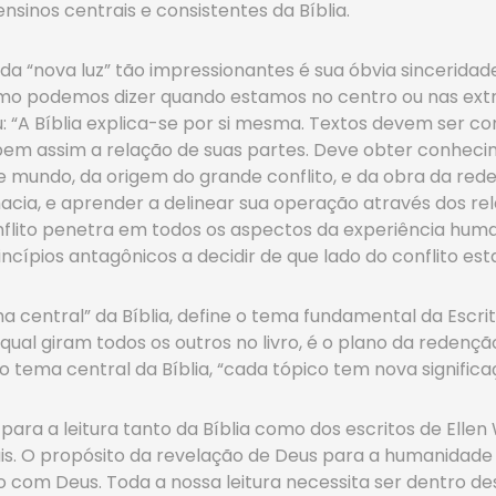
sinos centrais e consistentes da Bíblia.
da “nova luz” tão impressionantes é sua óbvia sinceridad
omo podemos dizer quando estamos no centro ou nas ex
eu: “A Bíblia explica-se por si mesma. Textos devem ser
bem assim a relação de suas partes. Deve obter conheci
te mundo, da origem do grande conflito, e da obra da r
ia, e aprender a delinear sua operação através dos rela
lito penetra em todos os aspectos da experiência huma
ncípios antagônicos a decidir de que lado do conflito estar
 central” da Bíblia, define o tema fundamental da Escrit
qual giram todos os outros no livro, é o plano da reden
tema central da Bíblia, “cada tópico tem nova significação
ra a leitura tanto da Bíblia como dos escritos de Ellen 
is. O propósito da revelação de Deus para a humanidade 
o com Deus. Toda a nossa leitura necessita ser dentro de