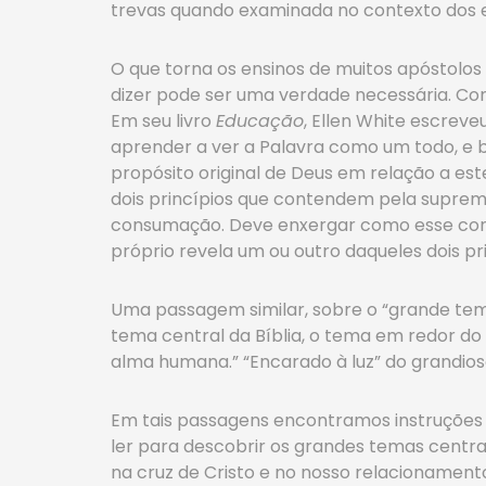
trevas quando examinada no contexto dos en
O que torna os ensinos de muitos apóstolos 
dizer pode ser uma verdade necessária. C
Em seu livro
Educação
, Ellen White escrev
aprender a ver a Palavra como um todo, e 
propósito original de Deus em relação a es
dois princípios que contendem pela supremac
consumação. Deve enxergar como esse conf
próprio revela um ou outro daqueles dois pri
Uma passagem similar, sobre o “grande tema
tema central da Bíblia, o tema em redor do 
alma humana.” “Encarado à luz” do grandioso 
Em tais passagens encontramos instruções pa
ler para descobrir os grandes temas centra
na cruz de Cristo e no nosso relacionament