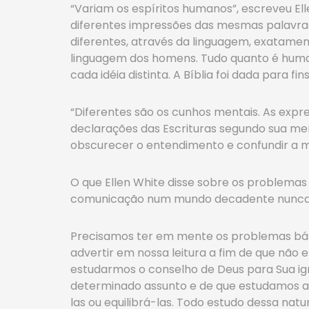
“Variam os espíritos humanos”, escreveu El
diferentes impressões das mesmas palavras,
diferentes, através da linguagem, exatament
linguagem dos homens. Tudo quanto é human
cada idéia distinta. A Bíblia foi dada para fin
“Diferentes são os cunhos mentais. As ex
declarações das Escrituras segundo sua men
obscurecer o entendimento e confundir a m
O que Ellen White disse sobre os problemas 
comunicação num mundo decadente nunca é
Precisamos ter em mente os problemas bási
advertir em nossa leitura a fim de que não
estudarmos o conselho de Deus para Sua ig
determinado assunto e de que estudamos a
las ou equilibrá-las. Todo estudo dessa natu