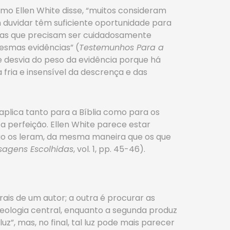
omo Ellen White disse, “muitos consideram
em duvidar têm suficiente oportunidade para
cias que precisam ser cuidadosamente
mesmas evidências” (
Testemunhos Para a
 se desvia do peso da evidência porque há
fria e insensível da descrença e das
 aplica tanto para a Bíblia como para os
a perfeição. Ellen White parece estar
ão os leram, da mesma maneira que os que
agens Escolhidas
, vol. 1, pp. 45-46).
is de um autor; a outra é procurar as
teologia central, enquanto a segunda produz
z”, mas, no final, tal luz pode mais parecer