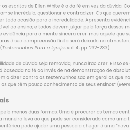
 os escritos de Ellen White é a da fé em vez da dúvida. C
trar-se incrédulo, questionar e contradizer. Os que quer
cer toda ocasião para a incredulidade. Apresenta evidên
ível ao ensino; e todos devem julgar pela força dessas 
iente evidência para a mente sincera crer; mas aquele que
ras à sua compreensão finita será deixado na atmosfera 
(
Testemunhos Para a Igreja
, vol. 4, pp. 232-233).
idade de dúvida seja removida, nunca irão crer. E isso se
stá baseada na fé ao invés de na demonstração de absolut
êm a dizer contra os testemunhos são em geral os que n
o os que têm pouco conhecimento de seus ensinos” (
Mens
ais
 pelo menos duas formas. Uma é procurar os temas centra
ira maneira leva ao que pode ser considerado como uma 
periférica pode ajudar uma pessoa a chegar à uma “nova lu