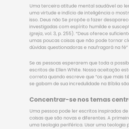
Uma terceira atitude mental saudável ao ler
uma virtude e indício de inteligência o mos
isso. Deus não Se propõe a fazer desapare
investigadas com espírito humilde e suscept
Igreja
, vol. 3, p. 255). “Deus oferece sufic
umas poucas coisas que não pode tornar cla
dúvidas questionadoras e naufragará na fé” 
Se as pessoas esperarem que toda a possibil
escritos de Ellen White. Nossa aceitação e
correta quando escreve que “os que mais t
se gabam de sua incredulidade na Bíblia sã
Concentrar-se nos temas centr
Uma pessoa pode ler escritos inspirados de
coisas que são novas e diferentes. A prime
uma teologia periférica. Usar uma teologia 