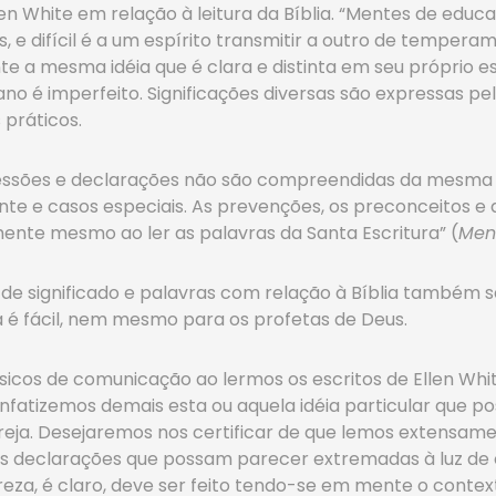
len White em relação à leitura da Bíblia. “Mentes de e
 e difícil é a um espírito transmitir a outro de tempe
e a mesma idéia que é clara e distinta em seu próprio esp
o é imperfeito. Significações diversas são expressas p
s práticos.
pressões e declarações não são compreendidas da mesma
te e casos especiais. As prevenções, os preconceitos e a
ente mesmo ao ler as palavras da Santa Escritura” (
Men
de significado e palavras com relação à Bíblia também se
 fácil, nem mesmo para os profetas de Deus.
cos de comunicação ao lermos os escritos de Ellen Whit
 enfatizemos demais esta ou aquela idéia particular que
reja. Desejaremos nos certificar de que lemos extensame
s declarações que possam parecer extremadas à luz de
reza, é claro, deve ser feito tendo-se em mente o context