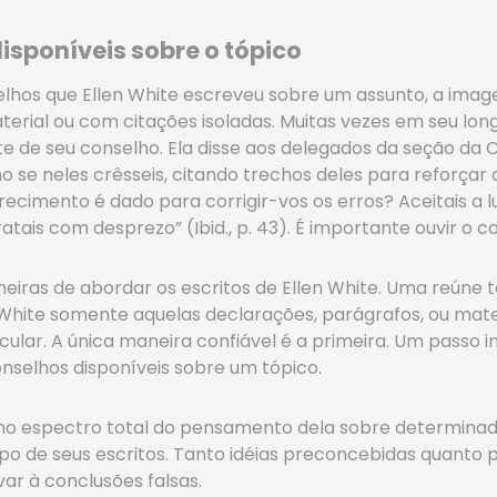
isponíveis sobre o tópico
lhos que Ellen White escreveu sobre um assunto, a im
ial ou com citações isoladas. Muitas vezes em seu longo 
de seu conselho. Ela disse aos delegados da seção da C
o se neles crêsseis, citando trechos deles para reforçar
recimento é dado para corrigir-vos os erros? Aceitais a
atais com desprezo” (Ibid., p. 43). É importante ouvir o c
eiras de abordar os escritos de Ellen White. Uma reúne 
n White somente aquelas declarações, parágrafos, ou mat
lar. A única maneira confiável é a primeira. Um passo im
onselhos disponíveis sobre um tópico.
no espectro total do pensamento dela sobre determinad
o de seus escritos. Tanto idéias preconcebidas quanto p
ar à conclusões falsas.