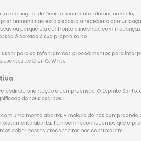
a mensagem de Deus, e finalmente lidamos com ela, 
ceptor humano não está disposto a receber a comunicação
ativas ou porque ela confronta o indivíduo com mudanças 
ssoa é deixada à sua própria sorte.
s usam para se referirem aos procedimentos para interp
escritos de Ellen G. White.
tiva
 pedindo orientação e compreensão. O Espírito Santo, qu
nificado de seus escritos.
 com uma mente aberta. A maioria de nós compreende q
pletamente aberta. Também reconhecemos que o preco
samos deixar nossos preconceitos nos controlarem.