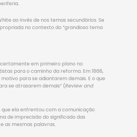
riferia.
White ao invés de nos temas secundários. Se
 apropriada no contexto do “grandioso tema
 certamente em primeiro plano no
tistas para o caminho da reforma. Em 1868,
o motivo para se adiantarem demais. E o que
para se atrasarem demais” (
Review and
de que ela enfrentou com a comunicação
ma de imprecisão do significado das
nte as mesmas palavras.