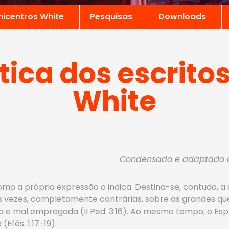
nicentros White
Pesquisas
Downloads
ca dos escritos 
White
Condensado e adaptado
omo a própria expressão o indica. Destina-se, contudo, 
 vezes, completamente contrárias, sobre as grandes quest
e mal empregada (II Ped. 3:16). Ao mesmo tempo, o Espí
fés. 1:17-19).