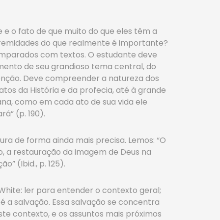
e e o fato de que muito do que eles têm a
tremidades do que realmente é importante?
 comparados com textos. O estudante deve
mento de seu grandioso tema central, do
edenção. Deve compreender a natureza dos
tos da História e da profecia, até à grande
na, como em cada ato de sua vida ele
á” (p. 190).
ura de forma ainda mais precisa. Lemos: “O
ção, a restauração da imagem de Deus na
” (Ibid., p. 125).
White: ler para entender o contexto geral;
é a salvação. Essa salvação se concentra
ste contexto, e os assuntos mais próximos