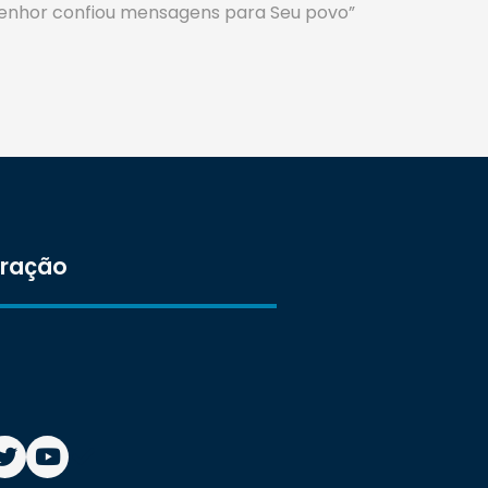
 Senhor confiou mensagens para Seu povo”
tração