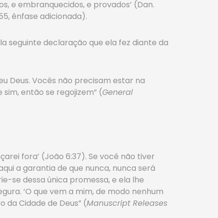
dos, e embranquecidos, e provados’ (Dan.
 155, ênfase adicionada).
a seguinte declaração que ela fez diante da
seu Deus. Vocês não precisam estar na
 sim, então se regojizem” (
General
ei fora’ (João 6:37). Se você não tiver
aqui a garantia de que nunca, nunca será
e-se dessa única promessa, e ela lhe
á segura. ‘O que vem a mim, de modo nenhum
ro da Cidade de Deus” (
Manuscript Releases