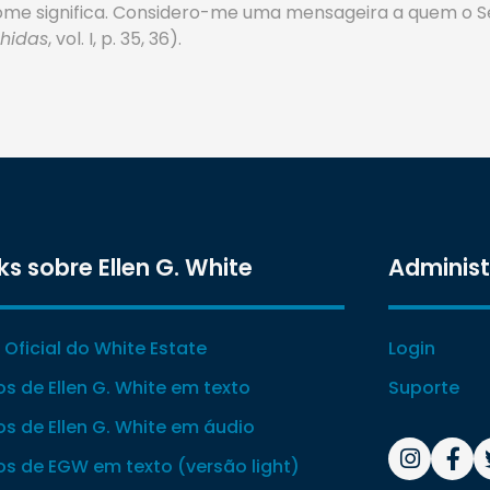
 nome significa. Considero-me uma mensageira a quem o
hidas
, vol. I, p. 35, 36).
ks sobre Ellen G. White
Adminis
e Oficial do White Estate
Login
ros de Ellen G. White em texto
Suporte
ros de Ellen G. White em áudio
ros de EGW em texto (versão light)