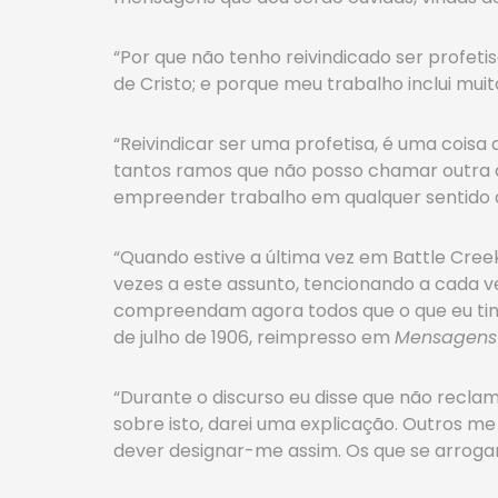
“Por que não tenho reivindicado ser profe
de Cristo; e porque meu trabalho inclui muito
“Reivindicar ser uma profetisa, é uma cois
tantos ramos que não posso chamar outra 
empreender trabalho em qualquer sentido q
“Quando estive a última vez em Battle Cree
vezes a este assunto, tencionando a cada vez
compreendam agora todos que o que eu tinha
de julho de 1906, reimpresso em
Mensagens 
“Durante o discurso eu disse que não recla
sobre isto, darei uma explicação. Outros m
dever designar-me assim. Os que se arroga