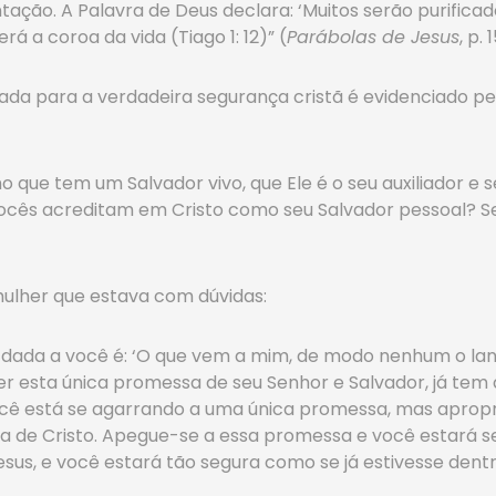
tação. A Palavra de Deus declara: ‘Muitos serão purifica
rá a coroa da vida (Tiago 1: 12)” (
Parábolas de Jesus
, p.
a para a verdadeira segurança cristã é evidenciado pel
que tem um Salvador vivo, que Ele é o seu auxiliador e 
. Vocês acreditam em Cristo como seu Salvador pessoal? Se
mulher que estava com dúvidas:
da a você é: ‘O que vem a mim, de modo nenhum o lançar
er esta única promessa de seu Senhor e Salvador, já tem 
ê está se agarrando a uma única promessa, mas apropri
raça de Cristo. Apegue-se a essa promessa e você estar
Jesus, e você estará tão segura como se já estivesse dent