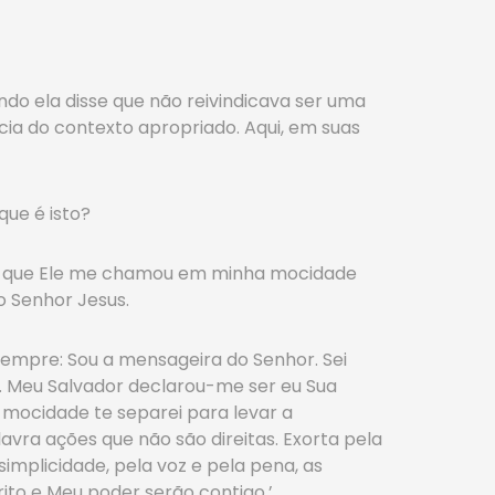
ndo ela disse que não reivindicava ser uma
ia do contexto apropriado. Aqui, em suas
que é isto?
; de que Ele me chamou em minha mocidade
 Senhor Jesus.
sempre: Sou a mensageira do Senhor. Sei
. Meu Salvador declarou-me ser eu Sua
a mocidade te separei para levar a
avra ações que não são direitas. Exorta pela
implicidade, pela voz e pela pena, as
to e Meu poder serão contigo.’…