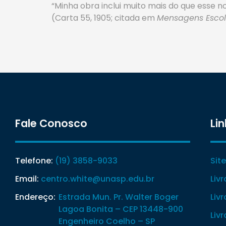
“Minha obra inclui muito mais do que esse
(Carta 55, 1905; citada em
Mensagens Escol
Fale Conosco
Lin
Telefone:
(19) 3858-9033
Sit
Email:
centro.white@unasp.edu.br
Liv
Endereço:
Estrada Mun. Pr. Walter Boger
Liv
Lagoa Bonita – CEP 13448-900
Liv
Engenheiro Coelho – SP