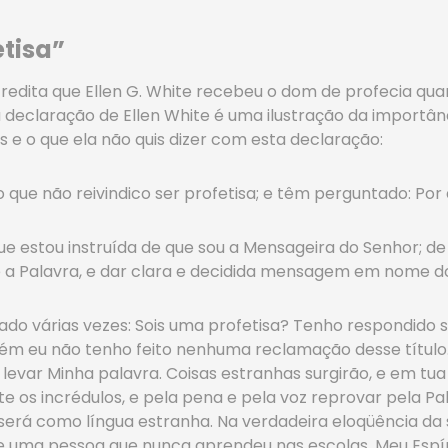
etisa”
credita que Ellen G. White recebeu o dom de profecia qua
eclaração de Ellen White é uma ilustração da importânc
is e o que ela não quis dizer com esta declaração:
 que não reivindico ser profetisa; e têm perguntado: Por 
 que estou instruída de que sou a Mensageira do Senhor
 a Palavra, e dar clara e decidida mensagem em nome do
do várias vezes: Sois uma profetisa? Tenho respondido 
ém eu não tenho feito nenhuma reclamação desse título
é levar Minha palavra. Coisas estranhas surgirão, e em tu
 os incrédulos, e pela pena e pela voz reprovar pela Pal
 será como língua estranha. Na verdadeira eloqüência da s
e uma pessoa que nunca aprendeu nas escolas. Meu Espíri