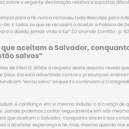
s sobre a seguinte declaração relativa a supostas dificul
mpla para a fé, nunca removeu toda desculpa para a d
-ão. E todos os que se recusam a aceitar a Palavra de 
ra a dúvida, jamais virão à luz” (
O Grande Conflito
, p. 5
 que aceitam o Salvador, conquanto
stão salvos”
 de Ellen G. White a respeito deste assunto revela que,
de Deus. Ela está advertindo contra o presunçoso ensina
ivindicam “estou salvo” enquanto continuam a transgredir
radual. A
confiança em si mesmo
induziu-o à crença de 
re. Jamais podemos
confiar
seguramente
em nós mesm
aos que aceitam o Salvador, conquanto sincera sua conve
soa a acariciar esperança e fé; mas, mesmo quando nos 