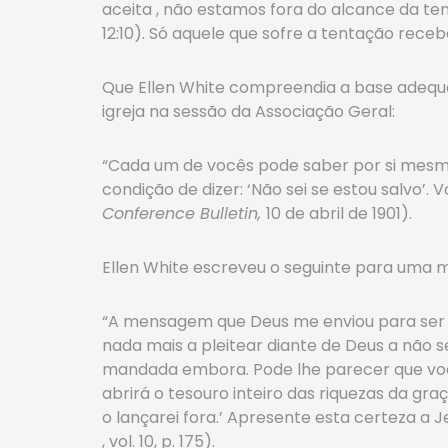
aceita , não estamos fora do alcance da ten
12:10). Só aquele que sofre a tentação recebe
Que Ellen White compreendia a base adequad
igreja na sessão da Associação Geral:
“Cada um de vocês pode saber por si mesmo 
condição de dizer: ‘Não sei se estou salvo’
Conference Bulletin,
10 de abril de 1901).
Ellen White escreveu o seguinte para uma 
“A mensagem que Deus me enviou para ser da
nada mais a pleitear diante de Deus a não s
mandada embora. Pode lhe parecer que voc
abrirá o tesouro inteiro das riquezas da g
o lançarei fora.’ Apresente esta certeza a 
, vol. 10, p. 175).