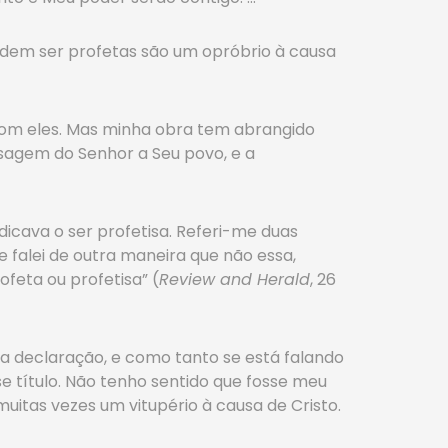
ndem ser profetas são um opróbrio à causa
 com eles. Mas minha obra tem abrangido
agem do Senhor a Seu povo, e a
icava o ser profetisa. Referi-me duas
Se falei de outra maneira que não essa,
feta ou profetisa” (
Review and Herald
, 26
ta declaração, e como tanto se está falando
e título. Não tenho sentido que fosse meu
itas vezes um vitupério à causa de Cristo.