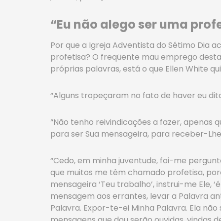
“Eu não alego ser uma prof
Por que a Igreja Adventista do Sétimo Dia a
profetisa? O freqüente mau emprego desta d
próprias palavras, está o que Ellen White qu
“Alguns tropeçaram no fato de haver eu dito
“Não tenho reivindicações a fazer, apenas
para ser Sua mensageira, para receber-Lhe
“Cedo, em minha juventude, foi-me pergunta
que muitos me têm chamado profetisa, por
mensageira ‘Teu trabalho’, instrui-me Ele, ‘
mensagem aos errantes, levar a Palavra ante
Palavra. Expor-te-ei Minha Palavra. Ela não
mensagens que dou serão ouvidas, vindas d