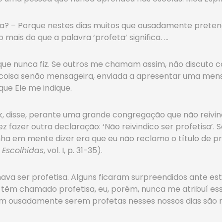
tisa? – Porque nestes dias muitos que ousadamente prete
 mais do que a palavra ‘profeta’ significa. …
a que nunca fiz. Se outros me chamam assim, não discuto
coisa senão mensageira, enviada a apresentar uma mens
ue Ele me indique.
k, disse, perante uma grande congregação que não reivind
 fazer outra declaração: ‘Não reivindico ser profetisa’. 
 em mente dizer era que eu não reclamo o título de pro
Escolhidas
, vol. I, p. 31-35).
mava ser profetisa. Alguns ficaram surpreendidos ante es
e têm chamado profetisa, eu, porém, nunca me atribuí ess
m ousadamente serem profetas nesses nossos dias são mu