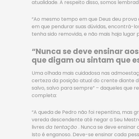
atualidade. A respeito disso, somos lembrado
“Ao mesmo tempo em que Deus deu prova a
em que pendurar suas dúvidas, encontrá-los
tenha sido removida, e não mais haja lugar pa
“Nunca se deve ensinar aos
que digam ou sintam que e
Uma olhada mais cuidadosa nas admoestações
certeza da posição atual do crente diante 
salvo, salvo para sempre” – daqueles que re
completa:
“A queda de Pedro não foi repentina, mas g
vereda descendente até negar a Seu Mest
livres
da tentação
. Nunca se deve ensinar 
Isto é enganoso. Deve-se ensinar cada pes