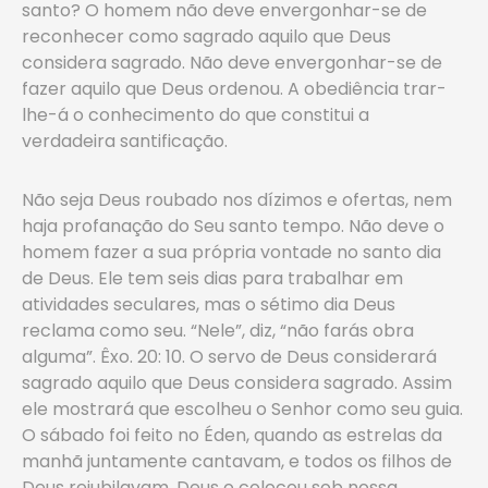
santo? O homem não deve envergonhar-se de
reconhecer como sagrado aquilo que Deus
considera sagrado. Não deve envergonhar-se de
fazer aquilo que Deus ordenou. A obediência trar-
lhe-á o conhecimento do que constitui a
verdadeira santificação.
Não seja Deus roubado nos dízimos e ofertas, nem
haja profanação do Seu santo tempo. Não deve o
homem fazer a sua própria vontade no santo dia
de Deus. Ele tem seis dias para trabalhar em
atividades seculares, mas o sétimo dia Deus
reclama como seu. “Nele”, diz, “não farás obra
alguma”. Êxo. 20: 10. O servo de Deus considerará
sagrado aquilo que Deus considera sagrado. Assim
ele mostrará que escolheu o Senhor como seu guia.
O sábado foi feito no Éden, quando as estrelas da
manhã juntamente cantavam, e todos os filhos de
Deus rejubilavam. Deus o colocou sob nossa