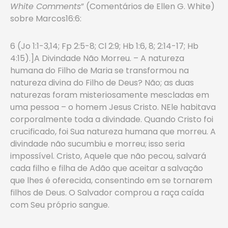
White Comments
” (Comentários de Ellen G. White)
sobre Marcos16:6:
6 (Jo 1:1-3,14; Fp 2:5-8; Cl 2:9; Hb 1:6, 8; 2:14-17; Hb
4:15).]A Divindade Não Morreu. – A natureza
humana do Filho de Ma­ria se transformou na
natureza divina do Filho de Deus? Não; as duas
naturezas foram misteriosamente mescladas em
uma pessoa – o homem Jesus Cristo. NEle habitava
corporalmente toda a divin­dade. Quando Cristo foi
crucificado, foi Sua natureza humana que morreu. A
divindade não sucumbiu e morreu; isso seria
impossível. Cristo, Aquele que não pecou, salvará
cada filho e filha de Adão que aceitar a salvação
que lhes é oferecida, consentindo em se tornarem
filhos de Deus. O Salvador comprou a raça caída
com Seu próprio sangue.