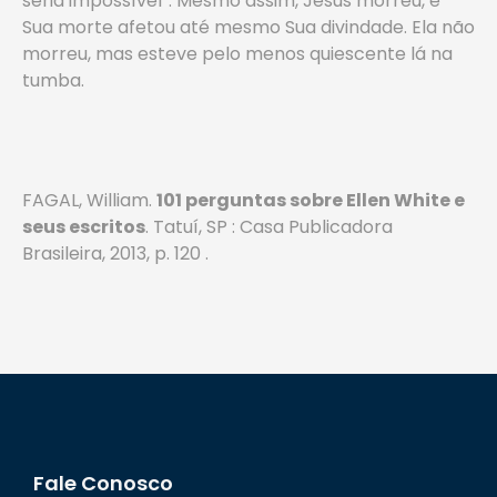
seria impossível”. Mesmo assim, Jesus morreu, e
Sua morte afetou até mesmo Sua divindade. Ela não
morreu, mas este­ve pelo menos quiescente lá na
tumba.
FAGAL, William.
101 perguntas sobre Ellen White e
seus escritos
. Tatuí, SP : Casa Publicadora
Brasileira, 2013, p. 120 .
Fale Conosco