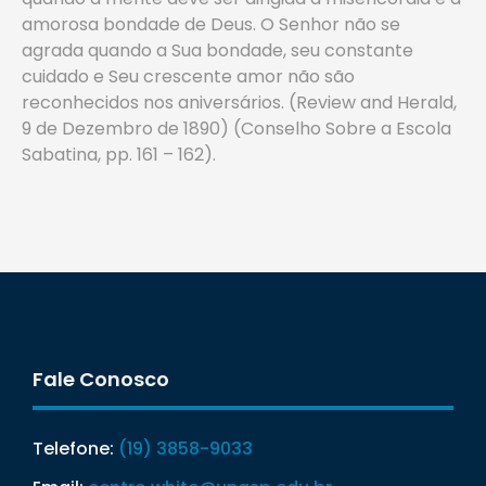
amorosa bondade de Deus. O Senhor não se
agrada quando a Sua bondade, seu constante
cuidado e Seu crescente amor não são
reconhecidos nos aniversários. (Review and Herald,
9 de Dezembro de 1890) (Conselho Sobre a Escola
Sabatina, pp. 161 – 162).
Fale Conosco
Telefone:
(19) 3858-9033