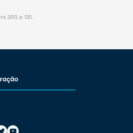
a, 2013, p. 120 .
tração