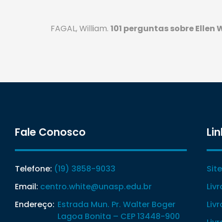
FAGAL, William.
101 perguntas sobre Ellen 
Fale Conosco
Lin
Telefone:
(19) 3858-9033
Sit
Email:
centro.white@unasp.edu.br
Liv
Endereço:
Estrada Mun. Pr. Walter Boger
Liv
Lagoa Bonita – CEP 13448-900