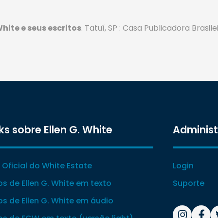
White e seus escritos
. Tatuí, SP : Casa Publicadora Brasileir
ks sobre Ellen G. White
Adminis
e Oficial do White Estate
Login
ros de Ellen G. White em texto
Suporte
ros de Ellen G. White em áudio