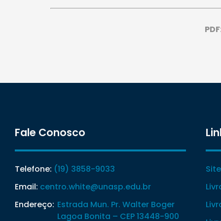
PDF
Fale Conosco
Lin
Telefone:
(19) 3858-9033
Sit
Email:
centro.white@unasp.edu.br
Liv
Endereço:
Estrada Mun. Pr. Walter Boger
Liv
Lagoa Bonita – CEP 13448-900