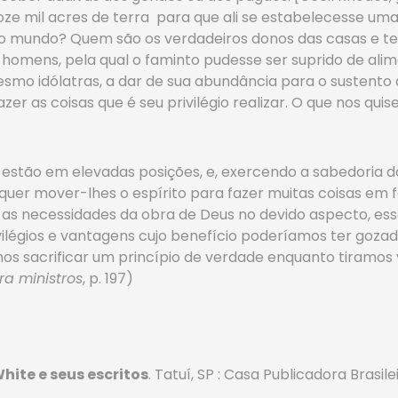
doze mil acres de terra para que ali se estabelecesse um
so mundo? Quem são os verdadeiros donos das casas e t
mens, pela qual o faminto pudesse ser suprido de alime
mo idólatras, a dar de sua abundância para o sustento
zer as coisas que é seu privilégio realizar. O que nos qu
stão em elevadas posições, e, exercendo a sabedoria da
uer mover-lhes o espírito para fazer muitas coisas em f
as necessidades da obra de Deus no devido aspecto, ess
vilégios e vantagens cujo benefício poderíamos ter go
s sacrificar um princípio de verdade enquanto tiramos
a ministros
, p. 197)
White e seus escritos
. Tatuí, SP : Casa Publicadora Brasileir