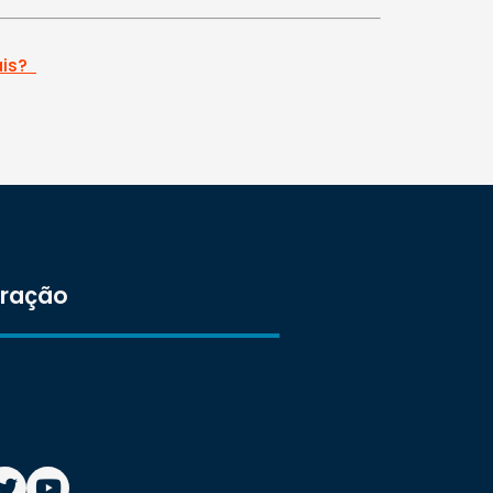
ais?
tração