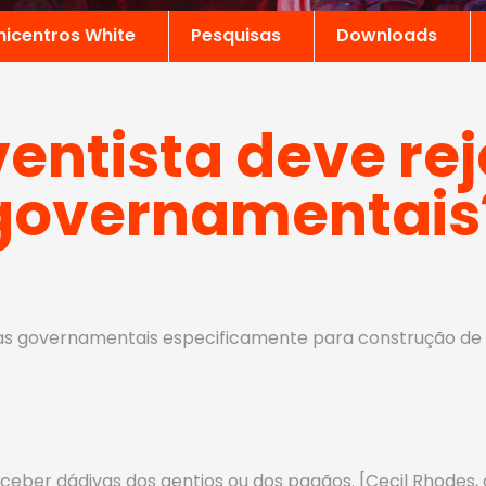
nicentros White
Pesquisas
Downloads
ventista deve rej
governamentais
as governamentais especificamente para construção de i
ceber dádivas dos gentios ou dos pagãos. [Cecil Rhodes,