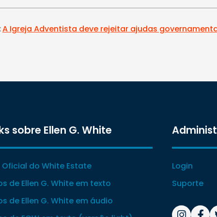
:
A Igreja Adventista deve rejeitar ajudas governament
ks sobre Ellen G. White
Adminis
e Oficial do White Estate
Login
ros de Ellen G. White em texto
Suporte
ros de Ellen G. White em áudio