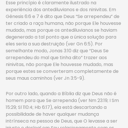
Esse princípio é claramente ilustrado na
experiência dos antediluvianos e dos ninivitas. Em
Gênesis 6:6 e 7 é dito que Deus “Se arrependeu” de
ter criado a raça humana, não porque Ele houvesse
mudado, mas porque os antediluvianos se haviam
degenerado a tal ponto que a única solução para
eles seria a sua destruição (ver Gn 6:5). Por
semelhante modo, Jonas 3:10 diz que “Deus Se
arrependeu do mal que tinha dito” trazer aos
ninivitas, não porque Ele houvesse mudado, mas
porque estes se converteram completamente de
seus maus caminhos (ver Jn 3:5-9).
Por outro lado, quando a Bíblia diz que Deus não é
homem para que Se arrependa (ver Nm 23:19; I Sm
15:29; Sl 110:4; Hb 6:17), ela está descartando a
possibilidade de haver qualquer mudança
intrínseca na pessoa de Deus, que O levasse a ser
injusto e desleal em Seu relacionamento com os