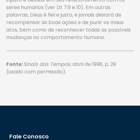
seres humanos (ver Dt 7:9 e 10). Em outras
palavras, Deus é fiel e justo, e jamais deixará de
recompensar as boas ações e de punir os maus
atos, bem como de reconhecer todas as possíveis
mudanças no comportamento humano.
Fonte:
Sinais dos Tempos
, abril de 1998, p. 29
(usado com permissão).
Fale Conosco