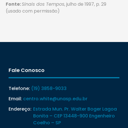
Fonte:
Sinais dos Tempos
, julho de 1997, p. 29
(usado com permissão)
Fale Conosco
Telefone:
(19) 3858-9033
Email:
centro.white@unasp.edu.br
Endereço:
Estrada Mun. Pr. Walter Boger Lagoa
Bonita – CEP 13448-900 Engenheiro
Coelho – SP