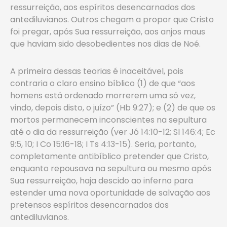
ressurreição, aos espíritos desencarnados dos
antediluvianos. Outros chegam a propor que Cristo
foi pregar, após Sua ressurreição, aos anjos maus
que haviam sido desobedientes nos dias de Noé.
A primeira dessas teorias é inaceitável, pois
contraria o claro ensino bíblico (1) de que “aos
homens está ordenado morrerem uma só vez,
vindo, depois disto, o juízo” (Hb 9:27); e (2) de que os
mortos permanecem inconscientes na sepultura
até o dia da ressurreição (ver Jó 14:10-12; Sl 146:4; Ec
9:5, 10; I Co 15:16-18; I Ts 4:13-15). Seria, portanto,
completamente antibíblico pretender que Cristo,
enquanto repousava na sepultura ou mesmo após
Sua ressurreição, haja descido ao inferno para
estender uma nova oportunidade de salvação aos
pretensos espíritos desencarnados dos
antediluvianos.