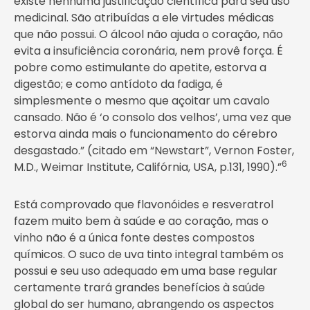
existe nenhuma justificação científica para seu uso
medicinal. São atribuídas a ele virtudes médicas
que não possui. O álcool não ajuda o coração, não
evita a insuficiência coronária, nem provê força. É
pobre como estimulante do apetite, estorva a
digestão; e como antídoto da fadiga, é
simplesmente o mesmo que açoitar um cavalo
cansado. Não é ‘o consolo dos velhos’, uma vez que
estorva ainda mais o funcionamento do cérebro
desgastado.” (citado em “Newstart”, Vernon Foster,
6
M.D., Weimar Institute, Califórnia, USA, p.131, 1990).”
Está comprovado que flavonóides e resveratrol
fazem muito bem à saúde e ao coração, mas o
vinho não é a única fonte destes compostos
químicos. O suco de uva tinto integral também os
possui e seu uso adequado em uma base regular
certamente trará grandes benefícios à saúde
global do ser humano, abrangendo os aspectos