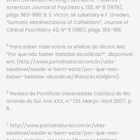
American Journal of Psychiatry, 135, Nº 8 (1978),
págs. 963-966; B. S. Victor, M. Lubetsky e F. Greden,
“Somatic Manifestations of Caffeinism”, Journal of
Clinical Psychiatry 42, Nº 5 (1981), págs. 185-188.
5
Para saber mais sobre os efeitos do álcool, leia
“Por que não beber bebidas alcoólicas?”, disponível
em: (http://www.portalnatural.com.br/vida-
saudavel/saude-e-bem-estar/por-que-nao-
beber-bebidas-alcoolicas/#axzz4c4G6j6ml).
6
Revista da Pontifícia Universidade Católica do Rio
Grande do Sul. Ano XXX, n.º 133. Março-Abril 2007, p.
8.
7
http://www.portalnatural.com.br/vida-
saudavel/saude-e-bem-estar/por-que-nao-