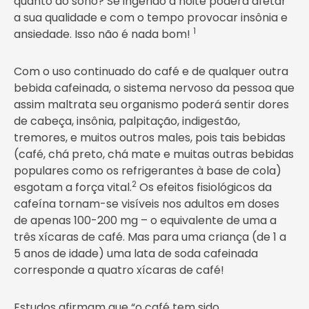
quanto ao sono? Se ingerido à noite poderá afetar
a sua qualidade e com o tempo provocar insônia e
1
ansiedade. Isso não é nada bom!
Com o uso continuado do café e de qualquer outra
bebida cafeinada, o sistema nervoso da pessoa que
assim maltrata seu organismo poderá sentir dores
de cabeça, insônia, palpitação, indigestão,
tremores, e muitos outros males, pois tais bebidas
(café, chá preto, chá mate e muitas outras bebidas
populares como os refrigerantes à base de cola)
2
esgotam a força vital.
Os efeitos fisiológicos da
cafeína tornam-se visíveis nos adultos em doses
de apenas 100-200 mg – o equivalente de uma a
três xícaras de café. Mas para uma criança (de 1 a
5 anos de idade) uma lata de soda cafeinada
corresponde a quatro xícaras de café!
Estudos afirmam que “o café tem sido