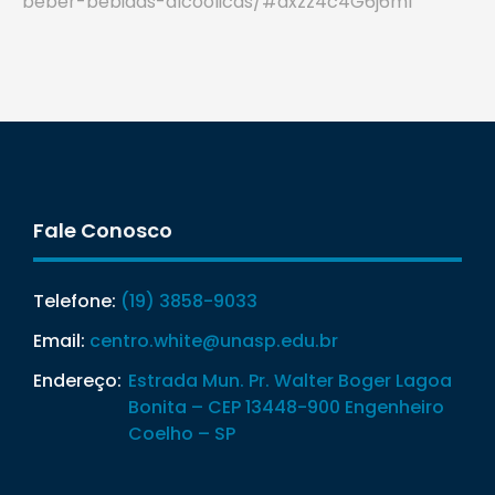
beber-bebidas-alcoolicas/#axzz4c4G6j6ml
Fale Conosco
Telefone:
(19) 3858-9033
Email:
centro.white@unasp.edu.br
Endereço:
Estrada Mun. Pr. Walter Boger Lagoa
Bonita – CEP 13448-900 Engenheiro
Coelho – SP