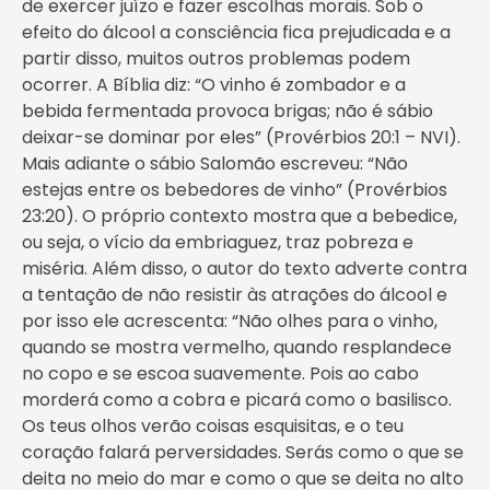
de exercer juízo e fazer escolhas morais. Sob o
efeito do álcool a consciência fica prejudicada e a
partir disso, muitos outros problemas podem
ocorrer. A Bíblia diz: “O vinho é zombador e a
bebida fermentada provoca brigas; não é sábio
deixar-se dominar por eles” (Provérbios 20:1 – NVI).
Mais adiante o sábio Salomão escreveu: “Não
estejas entre os bebedores de vinho” (Provérbios
23:20). O próprio contexto mostra que a bebedice,
ou seja, o vício da embriaguez, traz pobreza e
miséria. Além disso, o autor do texto adverte contra
a tentação de não resistir às atrações do álcool e
por isso ele acrescenta: “Não olhes para o vinho,
quando se mostra vermelho, quando resplandece
no copo e se escoa suavemente. Pois ao cabo
morderá como a cobra e picará como o basilisco.
Os teus olhos verão coisas esquisitas, e o teu
coração falará perversidades. Serás como o que se
deita no meio do mar e como o que se deita no alto