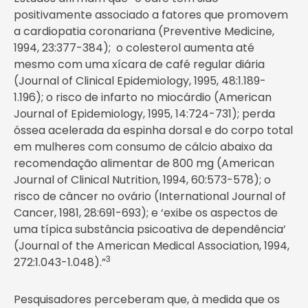
positivamente associado a fatores que promovem
a cardiopatia coronariana (Preventive Medicine,
1994, 23:377-384); o colesterol aumenta até
mesmo com uma xícara de café regular diária
(Journal of Clinical Epidemiology, 1995, 48:1.189-
1.196); o risco de infarto no miocárdio (American
Journal of Epidemiology, 1995, 14:724-731); perda
óssea acelerada da espinha dorsal e do corpo total
em mulheres com consumo de cálcio abaixo da
recomendação alimentar de 800 mg (American
Journal of Clinical Nutrition, 1994, 60:573-578); o
risco de câncer no ovário (International Journal of
Cancer, 1981, 28:691-693); e ‘exibe os aspectos de
uma típica substância psicoativa de dependência’
(Journal of the American Medical Association, 1994,
3
272:1.043-1.048).”
Pesquisadores perceberam que, à medida que os