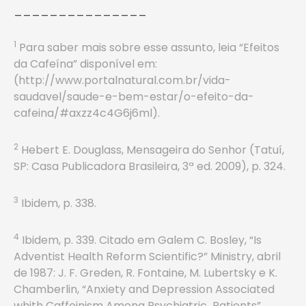
_______________
1
Para saber mais sobre esse assunto, leia “Efeitos
da Cafeína” disponível em:
(http://www.portalnatural.com.br/vida-
saudavel/saude-e-bem-estar/o-efeito-da-
cafeina/#axzz4c4G6j6ml).
2
Hebert E. Douglass, Mensageira do Senhor (Tatuí,
SP: Casa Publicadora Brasileira, 3ª ed. 2009), p. 324.
3
Ibidem, p. 338.
4
Ibidem, p. 339. Citado em Galem C. Bosley, “Is
Adventist Health Reform Scientific?” Ministry, abril
de 1987: J. F. Greden, R. Fontaine, M. Lubertsky e K.
Chamberlin, “Anxiety and Depression Associated
whith Caffeinism Among Psychiatric Patients”,