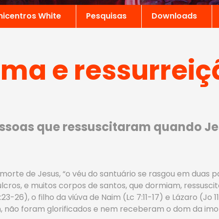
nicentros White
Pesquisas
Downloads
lma e ressurreiç
ssoas que ressuscitaram quando Jes
 morte de Jesus, “o véu do santuário se rasgou em duas pa
cros, e muitos corpos de santos, que dormiam, ressuscit
:23-26), o filho da viúva de Naim (Lc 7:11-17) e Lázaro (Jo 
m, não foram glorificados e nem receberam o dom da imo