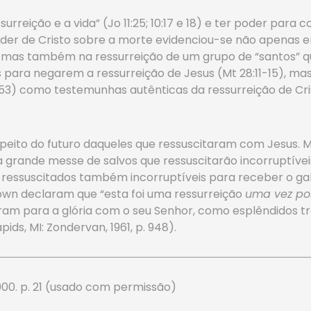
urreição e a vida” (Jo 11:25; 10:17 e 18) e ter poder para
 poder de Cristo sobre a morte evidenciou-se não apenas 
, mas também na ressurreição de um grupo de “santos” qu
 para negarem a ressurreição de Jesus (Mt 28:11-15), ma
53) como testemunhas autênticas da ressurreição de Cri
speito do futuro daqueles que ressuscitaram com Jesus. 
4) da grande messe de salvos que ressuscitarão incorruptív
do ressuscitados também incorruptíveis para receber o g
own declaram que “esta foi uma ressurreição
uma vez por
oram para a glória com o seu Senhor, como esplêndidos tr
pids, MI: Zondervan, 1961, p. 948).
000. p. 21 (usado com permissão)