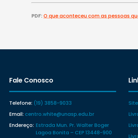
PDF:
O que aconteceu com as pessoas qu
Fale Conosco
Lin
Telefone:
(19) 3858-9033
Sit
Email:
centro.white@unasp.edu.br
Liv
Endereço:
Estrada Mun. Pr. Walter Boger
Liv
Lagoa Bonita – CEP 13448-900
Liv