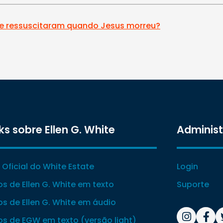
e ressuscitaram quando Jesus morreu?
ks sobre Ellen G. White
Adminis
e Oficial do White Estate
Login
ros de Ellen G. White em texto
Suporte
ros de Ellen G. White em áudio
ros de EGW em texto (versão light)