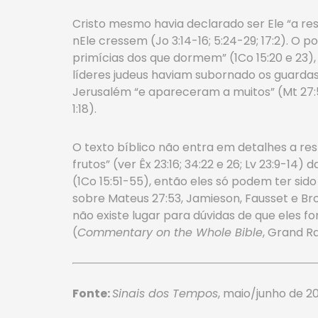
Cristo mesmo havia declarado ser Ele “a ress
nEle cressem (Jo 3:14-16; 5:24-29; 17:2). O
primícias dos que dormem” (1Co 15:20 e 23)
líderes judeus haviam subornado os guardas
Jerusalém “e apareceram a muitos” (Mt 27:
1:18).
O texto bíblico não entra em detalhes a re
frutos” (ver Êx 23:16; 34:22 e 26; Lv 23:9-1
(1Co 15:51-55), então eles só podem ter si
sobre Mateus 27:53, Jamieson, Fausset e Br
não existe lugar para dúvidas de que eles f
(
Commentary on the Whole Bible
, Grand Ra
Fonte:
Sinais dos Tempos
, maio/junho de 2