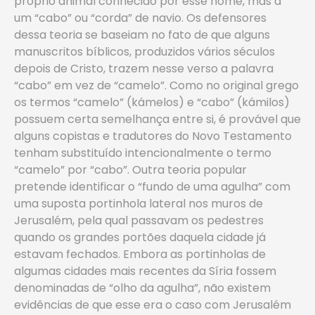
próprio animal conhecido por esse nome, mas a
um “cabo” ou “corda” de navio. Os defensores
dessa teoria se baseiam no fato de que alguns
manuscritos bíblicos, produzidos vários séculos
depois de Cristo, trazem nesse verso a palavra
“cabo” em vez de “camelo”. Como no original grego
os termos “camelo” (kámelos) e “cabo” (kámilos)
possuem certa semelhança entre si, é provável que
alguns copistas e tradutores do Novo Testamento
tenham substituído intencionalmente o termo
“camelo” por “cabo”. Outra teoria popular
pretende identificar o “fundo de uma agulha” com
uma suposta portinhola lateral nos muros de
Jerusalém, pela qual passavam os pedestres
quando os grandes portões daquela cidade já
estavam fechados. Embora as portinholas de
algumas cidades mais recentes da Síria fossem
denominadas de “olho da agulha”, não existem
evidências de que esse era o caso com Jerusalém