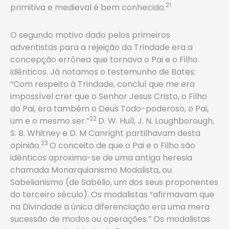
21
primitiva e medieval é bem conhecido.
O segundo motivo dado pelos primeiros
adventistas para a rejeição da Trindade era a
concepção errônea que tornava o Pai e o Filho
idênticos. Já notamos o testemunho de Bates:
“Com respeito à Trindade, concluí que me era
impossível crer que o Senhor Jesus Cristo, o Filho
do Pai, era também o Deus Todo-poderoso, o Pai,
22
um e o mesmo ser.”
D. W. Hull, J. N. Loughborough,
S. B. Whitney e D. M Canright partilhavam desta
23
opinião.
O conceito de que o Pai e o Filho são
idênticos aproxima-se de uma antiga heresia
chamada Monarquianismo Modalista, ou
Sabelianismo (de Sabélio, um dos seus proponentes
do terceiro século). Os modalistas “afirmavam que
na Divindade a única diferenciação era uma mera
sucessão de modos ou operações.” Os modalistas