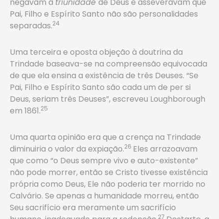
negavam a
triunidade
de Deus e asseveravam que
Pai, Filho e Espírito Santo não são personalidades
24
separadas.
Uma terceira e oposta objeção à doutrina da
Trindade baseava-se na compreensão equivocada
de que ela ensina a existência de três Deuses. “Se
Pai, Filho e Espírito Santo são cada um de per si
Deus, seriam três Deuses”, escreveu Loughborough
25
em 1861.
Uma quarta opinião era que a crença na Trindade
26
diminuiria o valor da expiação.
Eles arrazoavam
que como “o Deus sempre vivo e auto-existente”
não pode morrer, então se Cristo tivesse existência
própria como Deus, Ele não poderia ter morrido no
Calvário. Se apenas a humanidade morreu, então
Seu sacrifício era meramente um sacrifício
27