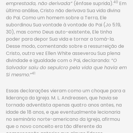
40
emprestada, não derivada”
(ênfase suprida).
Em
última análise, Cristo não derivava Sua vida divina
do Pai. Como um homem sobre a Terra, Ele
subordinou Sua vontade à vontade do Pai (Jo 5:19,
30), mas como Deus auto-existente, Ele tinha
poder para depor Sua vida e tornar a tomá-la.
Desse modo, comentando sobre a ressurreição de
Cristo, outra vez Ellen White asseverou Sua plena
divindade e igualdade com o Pai, declarando: “
O
Salvador saiu do sepulcro pela vida que havia em
41
Si mesmo.
”
Essas declarações vieram como um choque para a
liderança da Igreja. M. L. Andreasen, que havia se
tornado adventista apenas quatro anos antes, na
idade de 18 anos, e que eventualmente lecionaria
no seminário norte-americano da Igreja, afirmou
que o novo conceito era tão diferente da