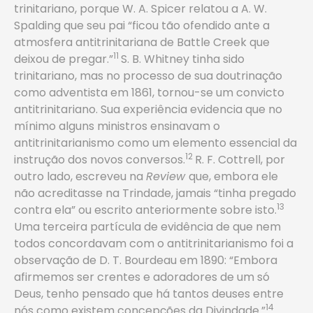
trinitariano, porque W. A. Spicer relatou a A. W.
Spalding que seu pai “ficou tão ofendido ante a
atmosfera antitrinitariana de Battle Creek que
11
deixou de pregar.”
S. B. Whitney tinha sido
trinitariano, mas no processo de sua doutrinação
como adventista em 1861, tornou-se um convicto
antitrinitariano. Sua experiência evidencia que no
mínimo alguns ministros ensinavam o
antitrinitarianismo como um elemento essencial da
12
instrução dos novos conversos.
R. F. Cottrell, por
outro lado, escreveu na
Review
que, embora ele
não acreditasse na Trindade, jamais “tinha pregado
13
contra ela” ou escrito anteriormente sobre isto.
Uma terceira partícula de evidência de que nem
todos concordavam com o antitrinitarianismo foi a
observação de D. T. Bourdeau em 1890: “Embora
afirmemos ser crentes e adoradores de um só
Deus, tenho pensado que há tantos deuses entre
14
nós como existem concepções da Divindade.”