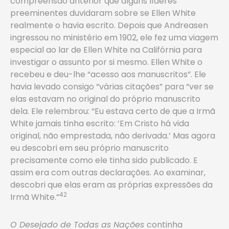
compreensão anterior que alguns líderes
preeminentes duvidaram sobre se Ellen White
realmente o havia escrito. Depois que Andreasen
ingressou no ministério em 1902, ele fez uma viagem
especial ao lar de Ellen White na Califórnia para
investigar o assunto por si mesmo. Ellen White o
recebeu e deu-lhe “acesso aos manuscritos”. Ele
havia levado consigo “várias citações” para “ver se
elas estavam no original do próprio manuscrito
dela. Ele relembrou: “Eu estava certo de que a Irmã
White jamais tinha escrito: ‘Em Cristo há vida
original, não emprestada, não derivada.’ Mas agora
eu descobri em seu próprio manuscrito
precisamente como ele tinha sido publicado. E
assim era com outras declarações. Ao examinar,
descobri que elas eram as próprias expressões da
42
Irmã White.”
O Desejado de Todas as Nações
continha