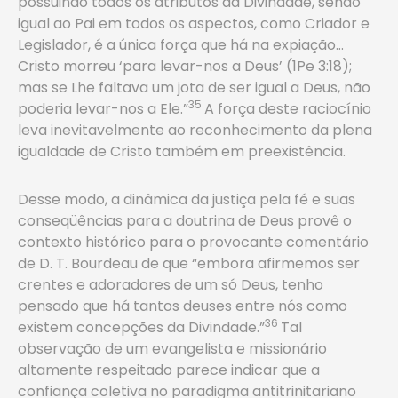
possuindo todos os atributos da Divindade, sendo
igual ao Pai em todos os aspectos, como Criador e
Legislador, é a única força que há na expiação…
Cristo morreu ‘para levar-nos a Deus’ (1Pe 3:18);
mas se Lhe faltava um jota de ser igual a Deus, não
35
poderia levar-nos a Ele.”
A força deste raciocínio
leva inevitavelmente ao reconhecimento da plena
igualdade de Cristo também em preexistência.
Desse modo, a dinâmica da justiça pela fé e suas
conseqüências para a doutrina de Deus provê o
contexto histórico para o provocante comentário
de D. T. Bourdeau de que “embora afirmemos ser
crentes e adoradores de um só Deus, tenho
pensado que há tantos deuses entre nós como
36
existem concepções da Divindade.”
Tal
observação de um evangelista e missionário
altamente respeitado parece indicar que a
confiança coletiva no paradigma antitrinitariano