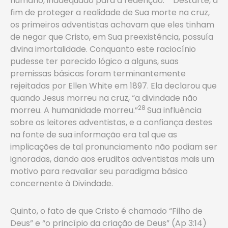
humano, inadequado para a redenção.
Destarte, a
fim de proteger a realidade de Sua morte na cruz,
os primeiros adventistas achavam que eles tinham
de negar que Cristo, em Sua preexistência, possuía
divina imortalidade. Conquanto este raciocínio
pudesse ter parecido lógico a alguns, suas
premissas básicas foram terminantemente
rejeitadas por Ellen White em 1897. Ela declarou que
quando Jesus morreu na cruz, “a divindade não
28
morreu. A humanidade morreu.”
Sua influência
sobre os leitores adventistas, e a confiança destes
na fonte de sua informação era tal que as
implicações de tal pronunciamento não podiam ser
ignoradas, dando aos eruditos adventistas mais um
motivo para reavaliar seu paradigma básico
concernente à Divindade.
Quinto, o fato de que Cristo é chamado “Filho de
Deus” e “o princípio da criação de Deus” (Ap 3:14)