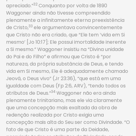
32
apreciado.”
Conquanto por volta de 1890
Waggoner ainda não tivesse compreendido
plenamente a infinitamente eterna preexistência
33
de Cristo,
ele argumentava convincentemente
que Cristo não era criado, que “Ele tem ‘vida em Si
mesmo’ [Jo 10:17]; Ele possui imortalidade inerente
a Si mesmo.” Waggoner insistiu na “Divina unidade
do Pai e do Filho” e afirmou que Cristo é “por
natureza, da própria substância de Deus, e tendo
vida em Si mesmo, Ele é adequadamente chamado
Jeová, o Deus vivo” (Jr 23:36), “que está em uma
igualdade com Deus (Fp 2:6, ARV), “tendo todos os
34
atributos de Deus.”
Waggoner não era ainda
plenamente trinitariano, mas ele via claramente
que uma concepção mais exaltada da obra de
redenção realizada por Cristo exigia uma
concepção mais alta do Seu ser como Divindade. “O
fato de que Cristo é uma parte da Deidade,