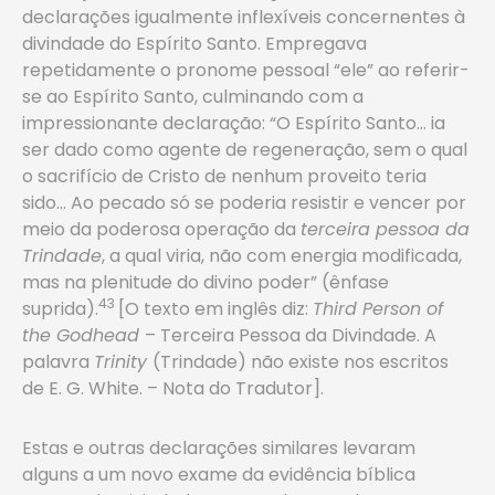
declarações igualmente inflexíveis concernentes à
divindade do Espírito Santo. Empregava
repetidamente o pronome pessoal “ele” ao referir-
se ao Espírito Santo, culminando com a
impressionante declaração: “O Espírito Santo… ia
ser dado como agente de regeneração, sem o qual
o sacrifício de Cristo de nenhum proveito teria
sido… Ao pecado só se poderia resistir e vencer por
meio da poderosa operação da
terceira pessoa da
Trindade
, a qual viria, não com energia modificada,
mas na plenitude do divino poder” (ênfase
43
suprida).
[O texto em inglês diz:
Third Person of
the Godhead
– Terceira Pessoa da Divindade. A
palavra
Trinity
(Trindade) não existe nos escritos
de E. G. White. – Nota do Tradutor].
Estas e outras declarações similares levaram
alguns a um novo exame da evidência bíblica