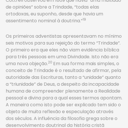
Cottrell observou em 1869 que havia “uma multidão
de opiniões” sobre a Trindade, “todas elas
ortodoxas, eu suponho, desde que havia um
19
assentimento nominal à doutrina.”
Os primeiros adventistas apresentavam no mínimo
seis motivos para sua rejeição do termo “Trindade”.
O primeiro era que eles não viam evidência bíblica
para três pessoas em uma Divindade. Isto não era
20
uma nova objeção.
Em sua forma mais simples, o
conceito de Trindade é o resultado de afirmar, pela
autoridade das Escrituras, tanto a “unidade” quanto
a “triunidade” de Deus, a despeito da incapacidade
humana de compreender plenamente a Realidade
pessoal e divina para a qual esses termos apontam.
A maneira como isto pode ser explicado tem sido o
objeto de muita reflexão e especulação através
dos séculos. A influência da filosofia grega sobre o
desenvolvimento doutrinal da história cristã