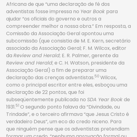
Africana de que “uma declaração de fé dos
adventistas fosse impressa no
Year Book
para
ajudar “os oficiais do governo e outros a
compreender melhor a nossa obra.” Em resposta, a
Comissão da Associação Geral apontou uma
subcomissão (que consistia de M. E. Kern, secretário
associado da Associação Geral; F. M. Wilcox, editor
da
Review and Herald
; E. R. Palmer, gerente da
Review and Herald
; e C. H. Watson, presidente da
Associação Geral) a fim de preparar uma
50
declaração das crenças adventistas.
Wilcox,
como o principal escritor entre eles, esboçou uma
declaração de 22 pontos, que foi
subseqüentemente publicada no
SDA Year Book
de
51
1931.
O segundo ponto falava da “Divindade, ou
Trindade”, e o terceiro afirmava “que Jesus Cristo é
verdadeiro Deus”, um eco do credo niceno. Para
que ninguém pense que os adventistas pretendiam
formar um credo, “nenhuma aprovação formal ou