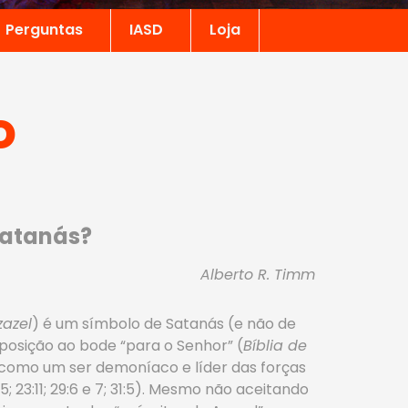
Perguntas
IASD
Loja
o
 Satanás?
Alberto R. Timm
zazel
) é um símbolo de Satanás (e não de
oposição ao bode “para o Senhor” (
Bíblia de
o como um ser demoníaco e líder das forças
2:5; 23:11; 29:6 e 7; 31:5). Mesmo não aceitando