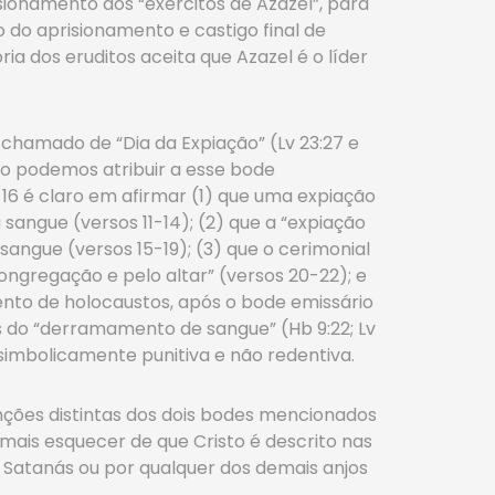
isionamento dos “exércitos de Azazel”, para
 do aprisionamento e castigo final de
a dos eruditos aceita que Azazel é o líder
 chamado de “Dia da Expiação” (Lv 23:27 e
ão podemos atribuir a esse bode
16 é claro em afirmar (1) que uma expiação
 sangue (versos 11-14); (2) que a “expiação
sangue (versos 15-19); (3) que o cerimonial
ongregação e pelo altar” (versos 20-22); e
ento de holocaustos, após o bode emissário
s do “derramamento de sangue” (Hb 9:22; Lv
a simbolicamente punitiva e não redentiva.
unções distintas dos dois bodes mencionados
mais esquecer de que Cristo é descrito nas
 Satanás ou por qualquer dos demais anjos