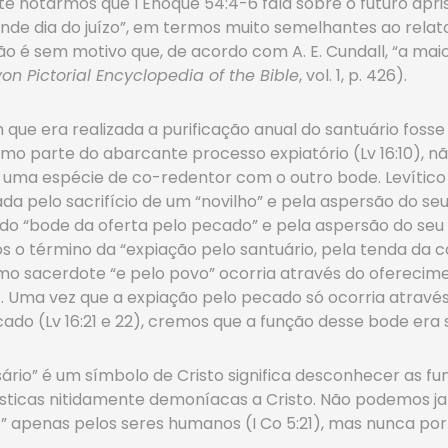
nte notarmos que I Enoque 54:4-6 fala sobre o futuro apr
nde dia do juízo”, em termos muito semelhantes ao relato
é sem motivo que, de acordo com A. E. Cundall, “a maiori
n Pictorial Encyclopedia of the Bible
, vol. 1, p. 426).
que era realizada a purificação anual do santuário fosse
omo parte do abarcante processo expiatório (Lv 16:10), n
o uma espécie de co-redentor com o outro bode. Levítico 
da pelo sacrifício de um “novilho” e pela aspersão do seu
o do “bode da oferta pelo pecado” e pela aspersão do seu 
s o término da “expiação pelo santuário, pela tenda da c
umo sacerdote “e pelo povo” ocorria através do oferecim
5). Uma vez que a expiação pelo pecado só ocorria atravé
ficado (Lv 16:21 e 22), cremos que a função desse bode er
sário” é um símbolo de Cristo significa desconhecer as f
ísticas nitidamente demoníacas a Cristo. Não podemos ja
” apenas pelos seres humanos (I Co 5:21), mas nunca por