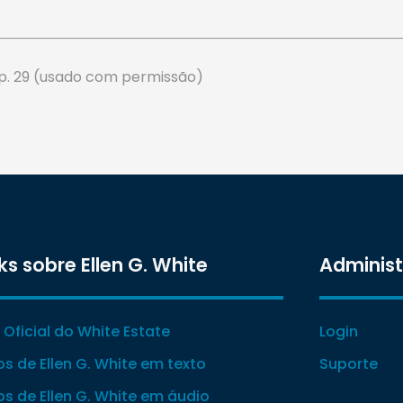
, p. 29 (usado com permissão)
ks sobre Ellen G. White
Adminis
e Oficial do White Estate
Login
ros de Ellen G. White em texto
Suporte
ros de Ellen G. White em áudio