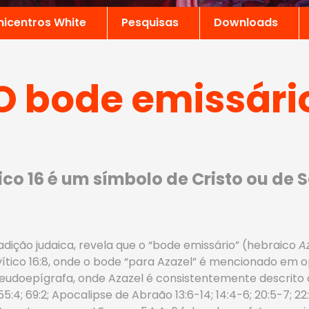
nicentros White
Pesquisas
Downloads
O bode emissári
ico 16 é um símbolo de Cristo ou de
tradição judaica, revela que o “bode emissário” (hebraico
A
Levítico 16:8, onde o bode “para Azazel” é mencionado em 
pseudoepígrafa, onde Azazel é consistentemente descrit
6; 55:4; 69:2; Apocalipse de Abraão 13:6-14; 14:4-6; 20:5-7; 2