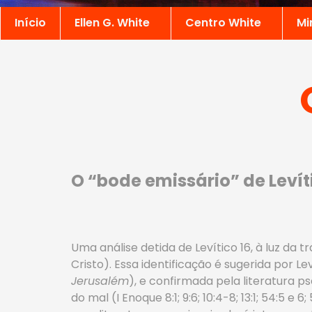
Início
Ellen G. White
Centro White
Mi
O “bode emissário” de Levít
Uma análise detida de Levítico 16, à luz da 
Cristo). Essa identificação é sugerida por 
Jerusalém
), e confirmada pela literatura 
do mal (I Enoque 8:1; 9:6; 10:4-8; 13:1; 54:5 e 