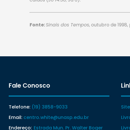
Fonte:
Sinais dos Tempos
, outubro de 1998
Fale Conosco
Lin
Telefone:
(19) 3858-9033
Sit
Email:
centro.white@unasp.edu.br
Liv
Endereço:
Estrada Mun. Pr. Walter Boger
Liv