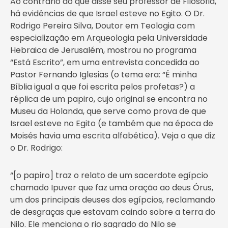
Ao contrário do que disse seu professor de Filosofia,
há evidências de que Israel esteve no Egito. O Dr.
Rodrigo Pereira Silva, Doutor em Teologia com
especialização em Arqueologia pela Universidade
Hebraica de Jerusalém, mostrou no programa
“Está Escrito”, em uma entrevista concedida ao
Pastor Fernando Iglesias (o tema era: “É minha
Bíblia igual a que foi escrita pelos profetas?) a
réplica de um papiro, cujo original se encontra no
Museu da Holanda, que serve como prova de que
Israel esteve no Egito (e também que na época de
Moisés havia uma escrita alfabética). Veja o que diz
o Dr. Rodrigo:
“[o papiro] traz o relato de um sacerdote egípcio
chamado Ipuver que faz uma oração ao deus Órus,
um dos principais deuses dos egípcios, reclamando
de desgraças que estavam caindo sobre a terra do
Nilo. Ele menciona o rio sagrado do Nilo se