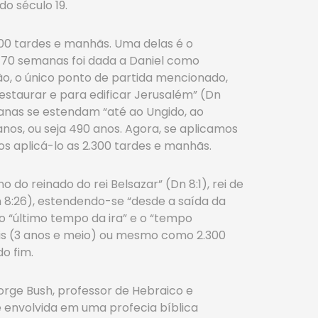
o século 19.
.300 tardes e manhãs. Uma delas é o
s 70 semanas foi dada a Daniel como
ção, o único ponto de partida mencionado,
staurar e para edificar Jerusalém” (Dn
manas se estendam “até ao Ungido, ao
nos, ou seja 490 anos. Agora, se aplicamos
 aplicá-lo as 2.300 tardes e manhãs.
 do reinado do rei Belsazar” (Dn 8:1), rei de
n 8:26), estendendo-se “desde a saída da
 o “último tempo da ira” e o “tempo
rais (3 anos e meio) ou mesmo como 2.300
o fim.
orge Bush, professor de Hebraico e
e envolvida em uma profecia bíblica