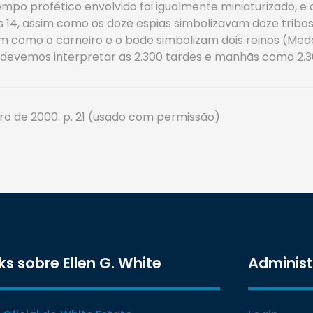
mpo profético envolvido foi igualmente miniaturizado, e
 14, assim como os doze espias simbolizavam doze tribo
m como o carneiro e o bode simbolizam dois reinos (Medo-
devemos interpretar as 2.300 tardes e manhãs como 2.3
o de 2000. p. 21 (usado com permissão)
ks sobre Ellen G. White
Adminis