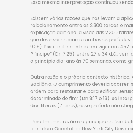
Essa mesma interpretação continuou sendo a
Existem várias razões que nos levam a aplic
relacionamento entre as 2.300 tardes e man
explicação adicional à visão das 2.300 tarde
que deve ser comum a ambos os períodos pr
9:25). Essa ordem entrou em vigor em 457 a
Príncipe” (Dn 7:25), entre 27 e 34 d.C., se
o princípio dia-ano às 70 semanas, como g
Outra razão é o próprio contexto histórico. A
Babilônia. O cumprimento deveria ocorrer, s
ordem para restaurar e para edificar Jerusal
determinado do fim” (Dn 8:17 e 19). Se inte
dias literais (7 anos), esse período não che
Uma terceira razão é o princípio da “simbo
Literatura Oriental da New York City Univer