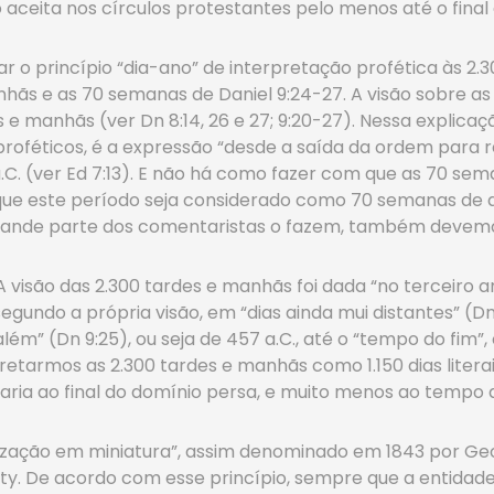
ceita nos círculos protestantes pelo menos até o final d
ar o princípio “dia-ano” de interpretação profética às 2
hãs e as 70 semanas de Daniel 9:24-27. A visão sobre a
s e manhãs (ver Dn 8:14, 26 e 27; 9:20-27). Nessa explica
oféticos, é a expressão “desde a saída da ordem para re
.C. (ver Ed 7:13). E não há como fazer com que as 70 se
m que este período seja considerado como 70 semanas de a
rande parte dos comentaristas o fazem, também devemos
 visão das 2.300 tardes e manhãs foi dada “no terceiro ano
egundo a própria visão, em “dias ainda mui distantes” (D
ém” (Dn 9:25), ou seja de 457 a.C., até o “tempo do fim”,
rpretarmos as 2.300 tardes e manhãs como 1.150 dias lite
garia ao final do domínio persa, e muito menos ao tempo d
lização em miniatura”, assim denominado em 1843 por Ge
sity. De acordo com esse princípio, sempre que a entidad