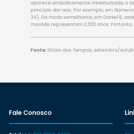
aparece simbolicamente miniaturizada, o te
princípio dia-ano. Por exemplo, em Números
34). De modo semelhante, em Daniel 8, assi
manhãs representam 2.300 anos. Portanto, 
Fonte:
Sinais dos Tempos
, setembro/outubr
Fale Conosco
Lin