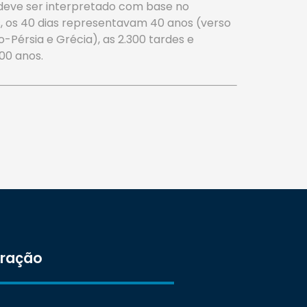
 deve ser interpretado com base no
s, os 40 dias representavam 40 anos (verso
Pérsia e Grécia), as 2.300 tardes e
00 anos.
tração