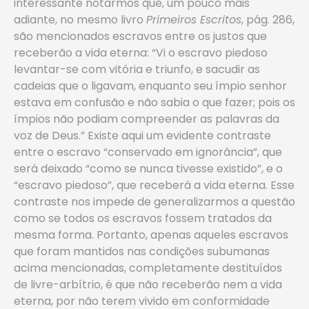
interessante notarmos que, um pouco mais
adiante, no mesmo livro
Primeiros Escritos
, pág. 286,
são mencionados escravos entre os justos que
receberão a vida eterna: “Vi o escravo piedoso
levantar-se com vitória e triunfo, e sacudir as
cadeias que o ligavam, enquanto seu ímpio senhor
estava em confusão e não sabia o que fazer; pois os
ímpios não podiam compreender as palavras da
voz de Deus.” Existe aqui um evidente contraste
entre o escravo “conservado em ignorância”, que
será deixado “como se nunca tivesse existido”, e o
“escravo piedoso”, que receberá a vida eterna. Esse
contraste nos impede de generalizarmos a questão
como se todos os escravos fossem tratados da
mesma forma. Portanto, apenas aqueles escravos
que foram mantidos nas condições subumanas
acima mencionadas, completamente destituídos
de livre-arbítrio, é que não receberão nem a vida
eterna, por não terem vivido em conformidade