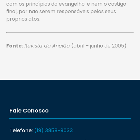
com os princípios do evangelho, e nem o castigo
final, por não serem responsáveis pelos seus
próprios atos.
Fonte:
Revista do Ancião
(abril – junho de 2005)
Fale Conosco
Telefone:
(19) 3858-9033