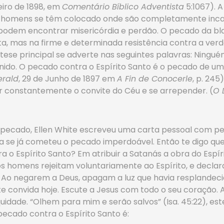
neiro de 1898, em
Comentário Bíblico Adventista
5:1067). A
, os homens se têm colocado onde são completamente inc
podem encontrar misericórdia e perdão. O pecado da bla
, mas na firme e determinada resistência contra a verda
ua tese principal se adverte nas seguintes palavras: Ning
inido. O pecado contra o Espírito Santo é o pecado de um
erald
, 29 de Junho de 1897 em
A Fin de Conocerle
, p. 24
ar constantemente o convite do Céu e se arrepender. (
O 
e pecado, Ellen White escreveu uma carta pessoal com 
 se já cometeu o pecado imperdoável. Então te digo que
a o Espírito Santo? Em atribuir a Satanás a obra do Espír
 homens rejeitam voluntariamente ao Espírito, e declar
 Ao negarem a Deus, apagam a luz que havia resplandec
 te convida hoje. Escute a Jesus com todo o seu coração.
idade. “Olhem para mim e serão salvos” (Isa. 45:22), este 
pecado contra o Espírito Santo é: