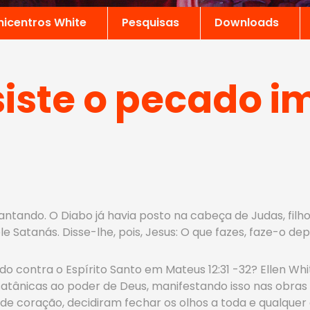
nicentros White
Pesquisas
Downloads
iste o pecado 
antando. O Diabo já havia posto na cabeça de Judas, filho d
le Satanás. Disse-lhe, pois, Jesus: O que fazes, faze-o dep
ado contra o Espírito Santo em Mateus 12:31 -32? Ellen W
s satânicas ao poder de Deus, manifestando isso nas obra
s de coração, decidiram fechar os olhos a toda e qualqu