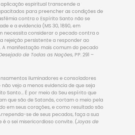
 aplicação espiritual transcende a
apacitados para preencher as condições de
sfêmia contra o Espírito Santo não se
de e a evidencia (MS 30, 1890, em
uém necessita considerar o pecado contra o
a rejeição persistente a responder ao
5). A manifestação mais comum do pecado
Desejado de Todas as Nações
, PP. 291 –
pensamentos iluminadores e consoladores
 não vejo a menos evidencia de que seja
ito Santo… É por meio do Seu espírito que
am que são de Satanás, cortam o meio pela
ido em seus corações, e como resultado são
 Arrependa-se de seus pecados, faça a sua
é o sei misericordioso convite. (
Joyas de