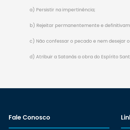
a) Persistir na impertinência;
b) Rejeitar permanentemente e definitivame
c) Não confessar o pecado e nem desejar o
d) Atribuir a Satanás a obra do Espírito Sant
Fale Conosco
Lin