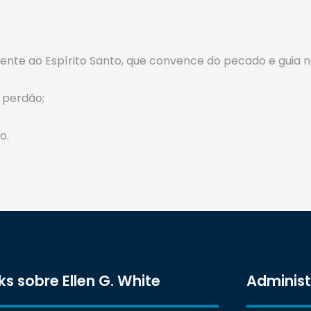
nte ao Espírito Santo, que convence do pecado e guia na
 perdão;
o.
ks sobre Ellen G. White
Adminis