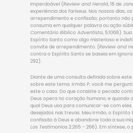
imperdoável (
Review and Herald
, 18 de Ja
experiência dos fariseus. Nos nossos dias
arrependimento e confissão; portanto não 
consuma em qualquer palavra ou ação súbita
Comentário Bíblico Adventista
, 5:1068). S
Espírito Santo como algo misterioso e indef
convite de arrependimento. (
Review and H
contra o Espírito Santo se baseia em ignor
292).
Diante de uma consulta definida sobre est
sobre este tema. Irmão P, você me pergunta
este o caso. Do que consiste o pecado contr
Deus opera no coração humano; e quando os
qual Deus usa para comunicar-se com eles.
desejados nas trevas. Meu irmão, o Espírito
confissão à Deus e abandone toda a sua iniqu
Los Testimonios
2:265 – 266). Em síntese, o 