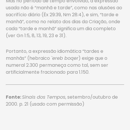
Mas no período de tempo envolvido, a expressão
usada não é “manhã e tarde”, como nas alusões ao
sacrifício diário (Êx 29:39, Nm 28:4), e sim, “tarde e
manhã”, como no relato dos dias da Criação, onde
cada “tarde e manhã” significa um dia completo
(ver Gn 1:5, 8, 13, 19, 23 e 31).
Portanto, a expressão idiomática “tardes e
manhãs” (hebraico
`ereb boqer
) exige que o
numeral 2.300 permaneça como tal, sem ser
artificialmente fracionado para 1.150.
Fonte:
Sinais dos Tempos
, setembro/outubro de
2000. p. 21 (usado com permissão)