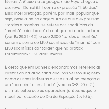
literais.
A Bíblia na Linguagem de Hoje
chegou a
escrever Daniel 8:14 com a expressão “1.150 dias”.
Essa interpretação, porém, por mais popular que
seja, baseia-se na conjectura de que a expressão
“tardes e manhãs” se refere aos sacrifícios da
“manhã” e da “tarde” do antigo cerimonial hebreu
(ver Êx 29:38-42); e que 2.300 “tardes e manhãs”
seriam a soma de 1.150 sacrifícios da “manhã” com
1.150 sacrifícios da “tarde”, que na prática
totalizariam “1.150 dias” literais.
É certo que em Daniel 8 encontramos referências
diretas ao ritual do santuário, nos versos 1114; bem
como alusões indiretas a esse ritual, na menção a
um “carneiro” e um “bode” (versos 3-8, 20 e 21),
animais estes que só apareciam juntos, naquele
ritual, por ocasião do Dia da Expiação (Lv 16:5).