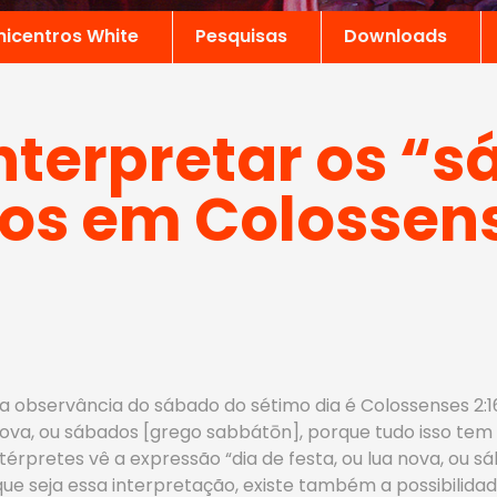
nicentros White
Pesquisas
Downloads
terpretar os “
s em Colossenses
 observância do sábado do sétimo dia é Colossenses 2:16 
 nova, ou sábados [grego sabbátōn], porque tudo isso tem
intérpretes vê a expressão “dia de festa, ou lua nova, o
ue seja essa interpretação, existe também a possibilida