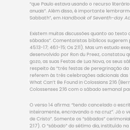
“que Paulo estava usando o recurso literár
anuais”. Além disso, é importante lembrarm
Sabbath”, em
Handbook of Seventh-day Ad
Existem muitas discussões quanto ao texto d
sábados”. Comentaristas bíblicos sugerem pel
45:13-17; 46:1-15; Os 2:11). Mas um estudo exe
desenvolvido por Ron du Preez, constatou qu
gozo, as suas Festas de Lua Nova, os seus s
respeito às “três festas de peregrinação d
referem às três celebrações adicionais das
What Can’t Be Found in Colossians 2:16 (Berr
Colossenses 2:16 com o sábado semanal pa
O verso 14 afirma: “tendo cancelado o escri
inteiramente, encravando o na cruz”. Já o v
de Cristo”. Somente os “sábados” cerimoniais
2:17). O “sábado” do sétimo dia, instituído 