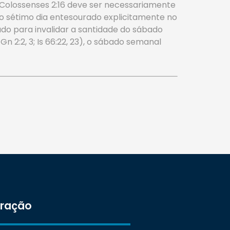
e Colossenses 2:16 deve ser necessariamente
do sétimo dia entesourado explicitamente no
sado para invalidar a santidade do sábado
n 2:2, 3; Is 66:22, 23), o sábado semanal
tração