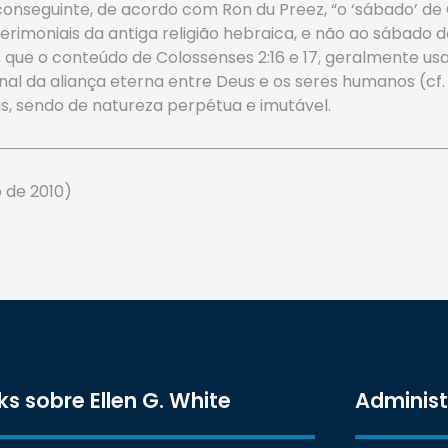
 conseguinte, de acordo com Ron du Preez, “o ‘sábado’ d
rimoniais da antiga religião hebraica, e não ao sábado 
to, que o conteúdo de Colossenses 2:16 e 17, geralmente u
nal da aliança eterna entre Deus e os seres humanos (cf. G
is, sendo de natureza perpétua e imutável.
 de 2010)
ks sobre Ellen G. White
Adminis