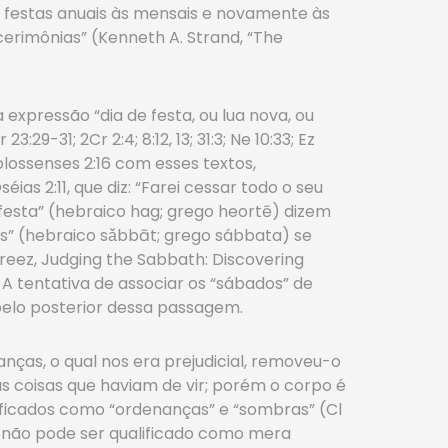
s festas anuais às mensais e novamente às
erimônias” (Kenneth A. Strand, “The
expressão “dia de festa, ou lua nova, ou
31; 2Cr 2:4; 8:12, 13; 31:3; Ne 10:33; Ez
 Colossenses 2:16 com esses textos,
s 2:11, que diz: “Farei cessar todo o seu
“festa” (hebraico hag; grego heortē) dizem
os” (hebraico sǎbbāt; grego sábbata) se
reez, Judging the Sabbath: Discovering
. A tentativa de associar os “sábados” de
elo posterior dessa passagem.
nças, o qual nos era prejudicial, removeu-o
as coisas que haviam de vir; porém o corpo é
alificados como “ordenanças” e “sombras” (Cl
l e não pode ser qualificado como mera