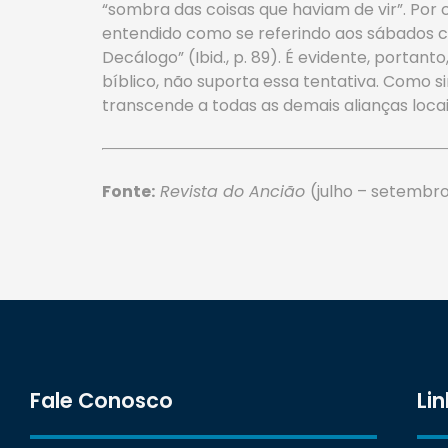
“sombra das coisas que haviam de vir”. Por
entendido como se referindo aos sábados ce
Decálogo” (Ibid., p. 89). É evidente, portan
bíblico, não suporta essa tentativa. Como si
transcende a todas as demais alianças loca
Fonte:
Revista do Ancião
(julho – setembro
Fale Conosco
Lin