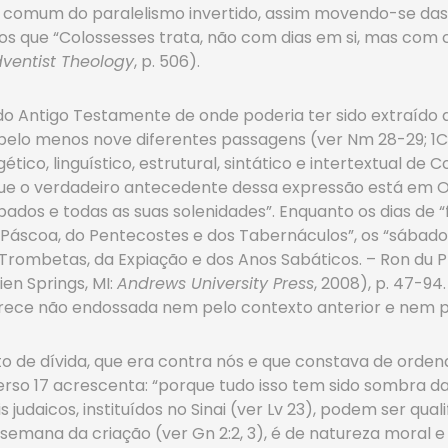
io comum do paralelismo invertido, assim movendo-se da
os que “Colossesses trata, não com dias em si, mas com c
ventist Theology
, p. 506).
o Antigo Testamente de onde poderia ter sido extraído a 
o menos nove diferentes passagens (ver Nm 28-29; 1Cr 23:29-
gético, linguístico, estrutural, sintático e intertextual de
e o verdadeiro antecedente dessa expressão está em Oséia
ábados e todas as suas solenidades”. Enquanto os dias de 
a Páscoa, do Pentecostes e dos Tabernáculos”, os “sábad
 Trombetas, da Expiação e dos Anos Sabáticos. – Ron du P
ien Springs, MI:
Andrews University Press
, 2008), p. 47-94
rece não endossada nem pelo contexto anterior e nem p
to de dívida, que era contra nós e que constava de ordena
erso 17 acrescenta: “porque tudo isso tem sido sombra d
 judaicos, instituídos no Sinai (ver Lv 23), podem ser qu
na semana da criação (ver Gn 2:2, 3), é de natureza mora