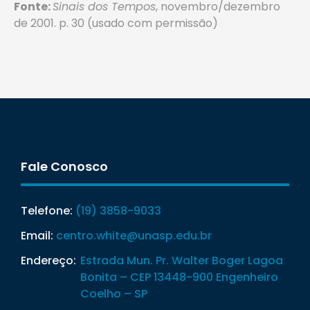
Fonte:
Sinais dos Tempos
, novembro/dezembro
de 2001. p. 30 (usado com permissão)
Fale Conosco
Telefone:
(19) 3858-9033
Email:
centro.white@unasp.edu.br
Endereço:
Estrada Mun. Pr. Walter Boger Lagoa
Bonita – CEP 13448-900 Engenheiro
Coelho – SP