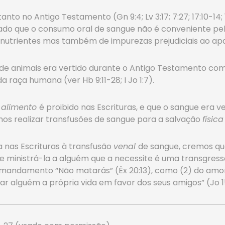
tanto no Antigo Testamento (Gn 9:4; Lv 3:17; 7:27; 17:10-1
mado que o consumo oral de sangue não é conveniente pelo 
utrientes mas também de impurezas prejudiciais ao apar
de animais era vertido durante o Antigo Testamento com
 raça humana (ver Hb 9:11-28; I Jo 1:7).
o
alimento
é proibido nas Escrituras, e que o sangue era 
os realizar transfusões de sangue para a salvação
físic
nas Escrituras à transfusão
venal
de sangue, cremos qu
de ministrá-la a alguém que a necessite é uma transgressã
mandamento “Não matarás” (Êx 20:13), como (2) do amor 
r alguém a própria vida em favor dos seus amigos” (Jo 15