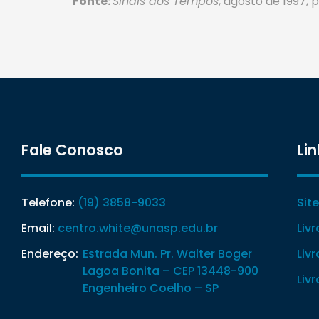
Fonte:
Sinais dos Tempos
, agosto de 1997,
Fale Conosco
Lin
Telefone:
(19) 3858-9033
Sit
Email:
centro.white@unasp.edu.br
Liv
Endereço:
Estrada Mun. Pr. Walter Boger
Liv
Lagoa Bonita – CEP 13448-900
Liv
Engenheiro Coelho – SP