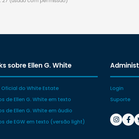
 p. 27 (usado com permissão)
ks sobre Ellen G. White
Adminis
e Oficial do White Estate
Login
ros de Ellen G. White em texto
Suporte
ros de Ellen G. White em áudio
ros de EGW em texto (versão light)