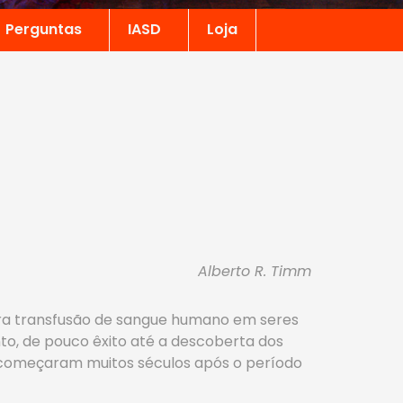
Perguntas
IASD
Loja
Alberto R. Timm
eira transfusão de sangue humano em seres
nto, de pouco êxito até a descoberta dos
s começaram muitos séculos após o período