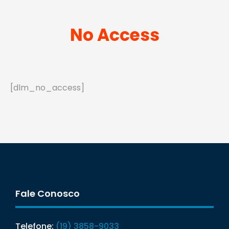
No Access
[dlm_no_access]
Fale Conosco
Telefone:
(19) 3858-9033