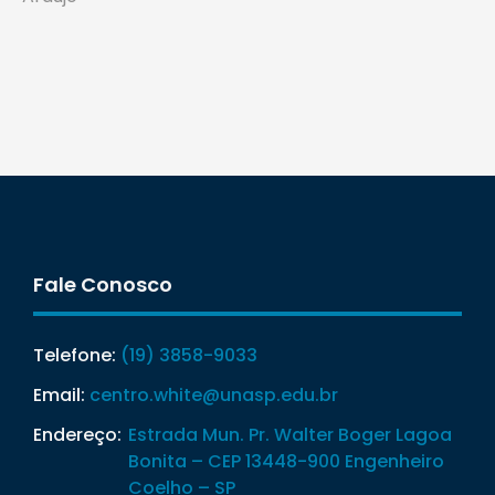
Fale Conosco
Telefone:
(19) 3858-9033
Email:
centro.white@unasp.edu.br
Endereço:
Estrada Mun. Pr. Walter Boger Lagoa
Bonita – CEP 13448-900 Engenheiro
Coelho – SP