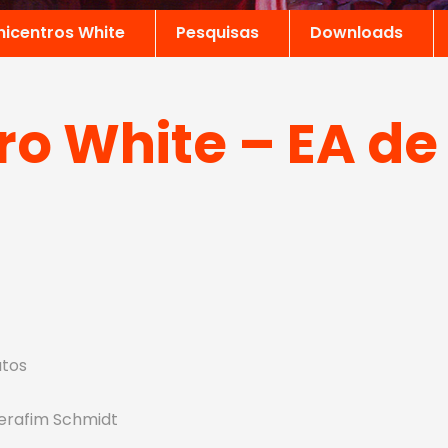
nicentros White
Pesquisas
Downloads
ro White – EA de 
atos
 Serafim Schmidt