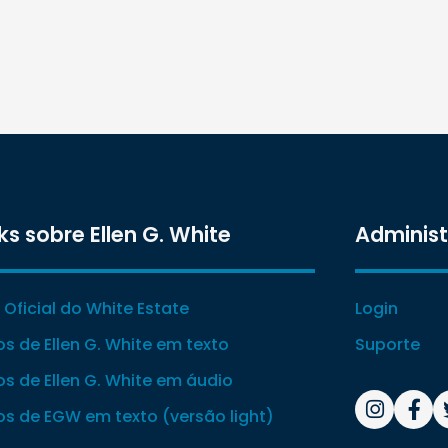
ks sobre Ellen G. White
Adminis
e Oficial do White Estate
Login
ros de Ellen G. White em texto
Suporte
ros de Ellen G. White em áudio
ros de EGW em texto (versão light)