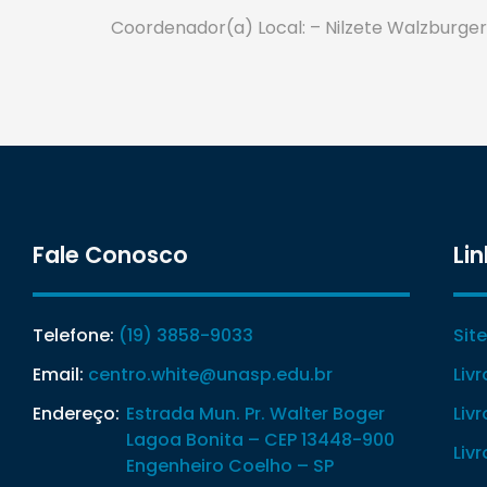
Coordenador(a) Local: – Nilzete Walzburger
Fale Conosco
Lin
Telefone:
(19) 3858-9033
Sit
Email:
centro.white@unasp.edu.br
Liv
Endereço:
Estrada Mun. Pr. Walter Boger
Liv
Lagoa Bonita – CEP 13448-900
Liv
Engenheiro Coelho – SP