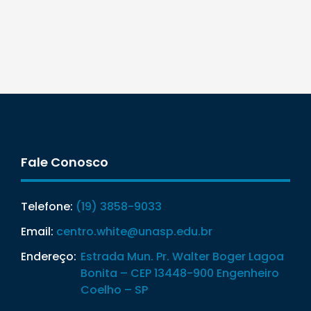
Fale Conosco
Telefone:
(19) 3858-9033
Email:
centro.white@unasp.edu.br
Endereço:
Estrada Mun. Pr. Walter Boger Lagoa
Bonita – CEP 13448-900 Engenheiro
Coelho – SP