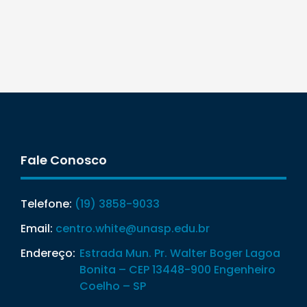
Fale Conosco
Telefone:
(19) 3858-9033
Email:
centro.white@unasp.edu.br
Endereço:
Estrada Mun. Pr. Walter Boger Lagoa
Bonita – CEP 13448-900 Engenheiro
Coelho – SP