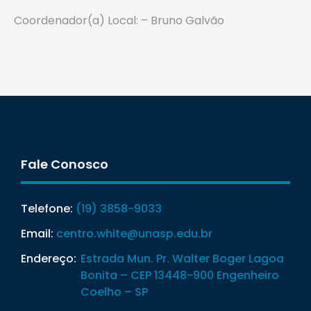
Coordenador(a) Local: – Bruno Galvão
Fale Conosco
Telefone:
(19) 3858-9033
Email:
centro.white@unasp.edu.br
Endereço:
Estrada Mun. Pr. Walter Boger Lagoa
Bonita – CEP 13448-900 Engenheiro
Coelho – SP