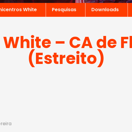
nicentros White
Pesquisas
Downloads
 White – CA de F
(Estreito)
ereira