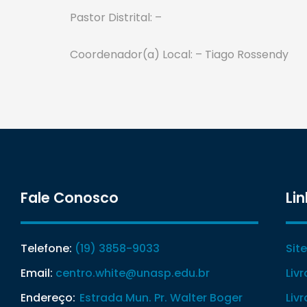
Pastor Distrital: –
Coordenador(a) Local: – Tiago Rossendy
Fale Conosco
Lin
Telefone:
(19) 3858-9033
Sit
Email:
centro.white@unasp.edu.br
Liv
Endereço:
Estrada Mun. Pr. Walter Boger
Liv