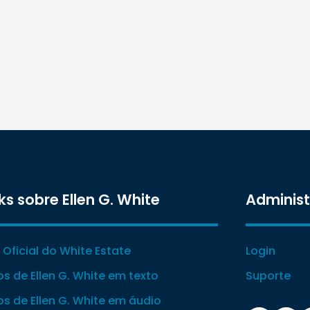
ks sobre Ellen G. White
Adminis
e Oficial do White Estate
Login
ros de Ellen G. White em texto
Suporte
ros de Ellen G. White em áudio