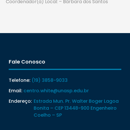
Coordenador(a) Local: – Bárbara dos Santos
Fale Conosco
Telefone:
(19) 3858-9033
Email:
centro.white@unasp.edu.br
Endereço:
Estrada Mun. Pr. Walter Boger Lagoa
Bonita – CEP 13448-900 Engenheiro
Coelho – SP